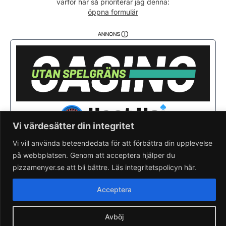
varför här så prioriterar jag denna:
Söndag
11:00 - 21:00
öppna formulär
Vi värdesätter din integritet
Vi vill använda beteendedata för att förbättra din upplevelse
på webbplatsen. Genom att acceptera hjälper du
Saknar du din pizzeria?
Lägg till pizzeria.
pizzamenyer.se att bli bättre. Läs integritetspolicyn här.
Skapa gratis pizzeria-hemsida
Läs om pizzamenyer.se
Acceptera
Artiklar & nyheter
Rensa cookieval
Avböj