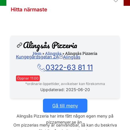
Hitta närmaste
Alingsås Pizzeria
Hem
»
Alingsås
»
Alingsås Pizzeria
Kungegårdsgatan 2A
Alingsås
Hemsida
0322-63 81 11
Öppnar 11:00
*ordinarie öppettider, avvikelser kan förekomma
Måndag
11:00 - 21:00
Uppdaterad: 2025-06-20
Tisdag
11:00 - 21:00
Onsdag
11:00 - 21:00
Gå till meny
Torsdag
11:00 - 21:00
Alingsås Pizzeria har inte fått någon egen meny på
Fredag
11:00 - 21:00
pizzamenyer.se än..
Lördag
11:00 - 21:00
Om pizzerias meny är oanvändbar, så kan du beskriva