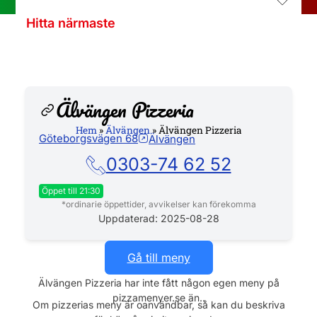
Hitta närmaste
Älvängen Pizzeria
Hem
»
Älvängen
»
Älvängen Pizzeria
Göteborgsvägen 68
Älvängen
Hemsida
0303-74 62 52
Öppet till 21:30
*ordinarie öppettider, avvikelser kan förekomma
Måndag
11:00 - 21:00
Uppdaterad: 2025-08-28
Tisdag
11:00 - 21:00
Onsdag
11:00 - 21:00
Gå till meny
Torsdag
11:00 - 21:00
Älvängen Pizzeria har inte fått någon egen meny på
Fredag
11:00 - 21:30
pizzamenyer.se än..
Lördag
12:00 - 21:30
Om pizzerias meny är oanvändbar, så kan du beskriva