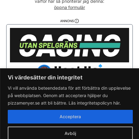
varför här så prioriterar jag denna:
Söndag
12:00 - 21:00
öppna formulär
Vi värdesätter din integritet
Vi vill använda beteendedata för att förbättra din upplevelse
på webbplatsen. Genom att acceptera hjälper du
Saknar du din pizzeria?
Lägg till pizzeria.
pizzamenyer.se att bli bättre. Läs integritetspolicyn här.
Skapa gratis pizzeria-hemsida
Läs om pizzamenyer.se
Acceptera
Artiklar & nyheter
Rensa cookieval
Avböj