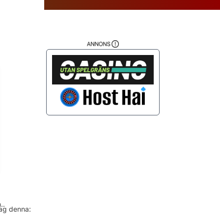
da
..
jag denna: