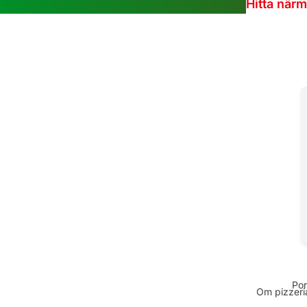
Hitta när
Por
Om pizzeria