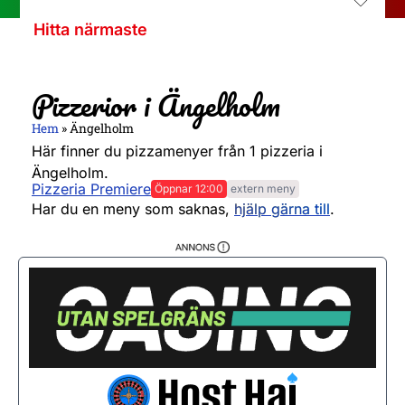
Hitta närmaste
Pizzerior i Ängelholm
Hem
»
Ängelholm
Här finner du pizzamenyer från 1 pizzeria i
Ängelholm.
Pizzeria Premiere
Öppnar 12:00
extern meny
Måndag
11:00 - 21:30
Har du en meny som saknas,
hjälp gärna till
.
Tisdag
11:00 - 21:30
Onsdag
11:00 - 21:30
Torsdag
11:00 - 21:30
Fredag
11:00 - 22:00
Lördag
12:00 - 22:00