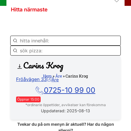
Hitta närmaste
Carins Krog
Hemsida
Hem
»
Åre
»
Carins Krog
Fröåvägen 33
Åre
0725-10 99 00
Öppnar 15:00
*ordinarie öppettider, avvikelser kan förekomma
Måndag
15:00 - 21:00
Uppdaterad: 2025-08-13
Tisdag
15:00 - 21:00
Onsdag
15:00 - 21:00
Tvekar du på om menyn är aktuell? Har du någon
allergi?