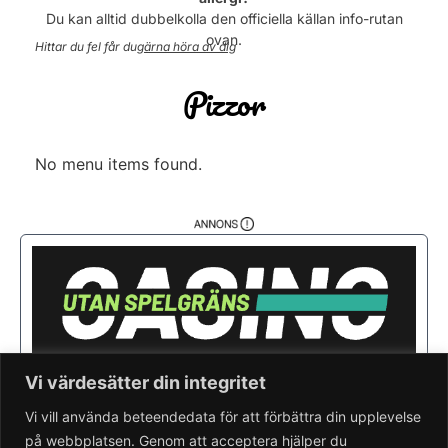
Torsdag
15:00 - 21:00
Du kan alltid dubbelkolla den officiella källan info-rutan
Fredag
15:00 - 21:00
ovan.
Hittar du fel får du
gärna höra av dig
Lördag
15:00 - 21:00
Söndag
15:00 - 21:00
Pizzor
No menu items found.
Vi värdesätter din integritet
Vi vill använda beteendedata för att förbättra din upplevelse
på webbplatsen. Genom att acceptera hjälper du