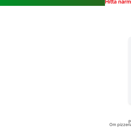
Hitta när
P
Om pizzeria