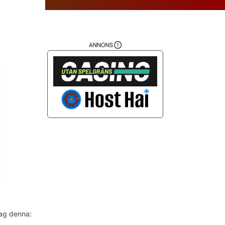
da
jag denna: