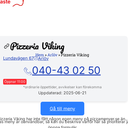
maste
Pizzeria Viking
Hem
»
Arlöv
»
Pizzeria Viking
Lundavägen 67
Arlöv
Hemsi
040-43 02 50
Öppnar 11:00
*ordinarie öppettider, avvikelser kan förekomma
Måndag
11:00 - 21:00
Uppdaterad: 2025-06-21
Tisdag
11:00 - 21:00
Gå till meny
Onsdag
11:00 - 21:00
izzeria Viking har inte fått någon egen meny på pizzamenyer.se än..
s meny är oanvändbar, så kan du beskriva varför här så prioriterar 
Torsdag
11:00 - 21:00
öppna formulär