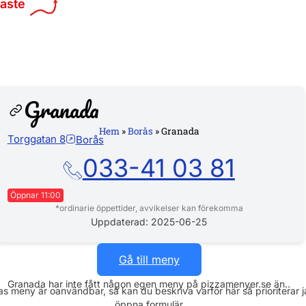
maste
Granada
Hem
»
Borås
»
Granada
Torggatan 8
Borås
Hemsi
033-41 03 81
Öppnar 11:00
*ordinarie öppettider, avvikelser kan förekomma
Måndag
11:00 - 22:00
Uppdaterad: 2025-06-25
Tisdag
11:00 - 22:00
Gå till meny
Onsdag
11:00 - 22:00
Granada har inte fått någon egen meny på pizzamenyer.se än..
s meny är oanvändbar, så kan du beskriva varför här så prioriterar 
Torsdag
11:00 - 22:00
öppna formulär