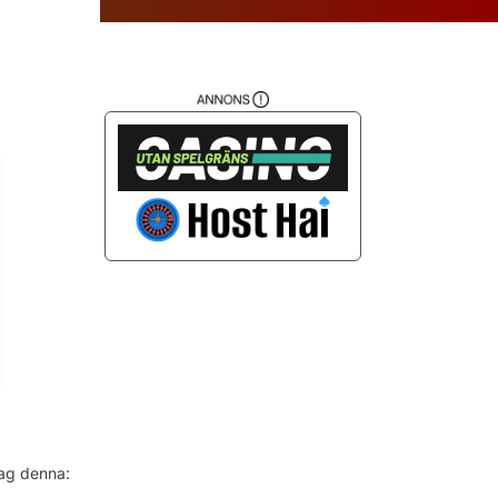
da
jag denna: