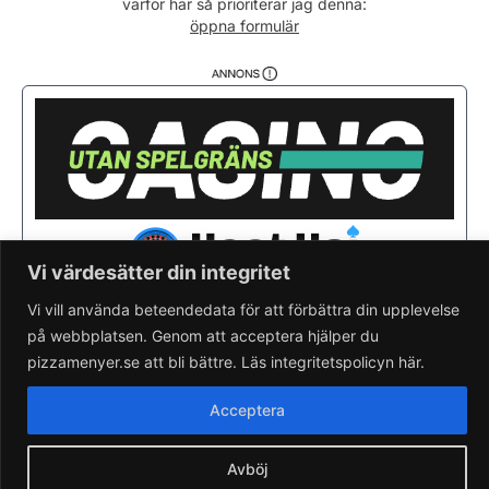
varför här så prioriterar jag denna:
Fredag
08:00 - 20:00
öppna formulär
Lördag
11:00 - 19:00
Söndag
Stängt
Vi värdesätter din integritet
Vi vill använda beteendedata för att förbättra din upplevelse
på webbplatsen. Genom att acceptera hjälper du
Saknar du din pizzeria?
Lägg till pizzeria.
pizzamenyer.se att bli bättre. Läs integritetspolicyn här.
Skapa gratis pizzeria-hemsida
Läs om pizzamenyer.se
Acceptera
Artiklar & nyheter
Rensa cookieval
Avböj