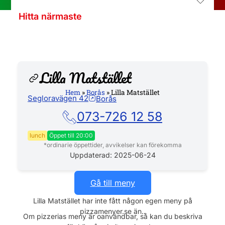
Hitta närmaste
Lilla Matstället
Hem
»
Borås
»
Lilla Matstället
Segloravägen 42
Borås
Hemsida
073-726 12 58
lunch
Öppet till 20:00
*ordinarie öppettider, avvikelser kan förekomma
Måndag
08:00 - 20:00
Uppdaterad: 2025-06-24
Tisdag
08:00 - 20:00
Gå till meny
Onsdag
08:00 - 20:00
Lilla Matstället har inte fått någon egen meny på
pizzamenyer.se än..
Torsdag
08:00 - 20:00
Om pizzerias meny är oanvändbar, så kan du beskriva