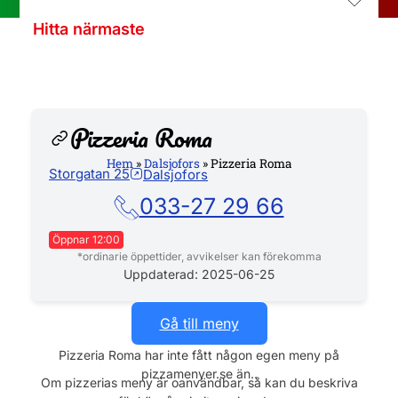
Hitta närmaste
Pizzeria Roma
Hem
»
Dalsjofors
»
Pizzeria Roma
Storgatan 25
Dalsjofors
Hemsida
033-27 29 66
Öppnar 12:00
*ordinarie öppettider, avvikelser kan förekomma
Måndag
11:00 - 21:00
Uppdaterad: 2025-06-25
Tisdag
11:00 - 21:00
Onsdag
11:00 - 21:00
Gå till meny
Torsdag
11:00 - 21:00
Pizzeria Roma har inte fått någon egen meny på
Fredag
11:00 - 22:00
pizzamenyer.se än..
Lördag
12:00 - 22:00
Om pizzerias meny är oanvändbar, så kan du beskriva