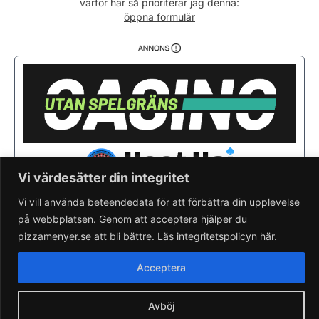
varför här så prioriterar jag denna:
Söndag
12:00 - 21:00
öppna formulär
Vi värdesätter din integritet
Vi vill använda beteendedata för att förbättra din upplevelse
på webbplatsen. Genom att acceptera hjälper du
Saknar du din pizzeria?
Lägg till pizzeria.
pizzamenyer.se att bli bättre. Läs integritetspolicyn här.
Skapa gratis pizzeria-hemsida
Läs om pizzamenyer.se
Acceptera
Artiklar & nyheter
Rensa cookieval
Avböj