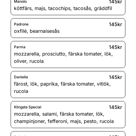
145kr
Manolo
köttfärs
,
majs
,
tacochips
,
tacosås
,
gräddfil
145kr
Padrone
oxfilé
,
bearnaisesås
145kr
Parma
mozzarella
,
prosciutto
,
färska tomater
,
lök
,
oliver
,
rucola
145kr
Daniella
färost
,
lök
,
paprika
,
färska tomater
,
vitlök
,
rucola
145kr
Klingsta Special
mozzarella
,
salami
,
färska tomater
,
lök
,
champinjoner
,
fefferoni
,
majs
,
pesto
,
rucola