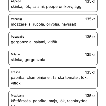
135kr
Al pepe
skinka
,
lök
,
salami
,
pepperonikorv
,
ägg
135kr
Venedig
mozzarella
,
rucola
,
olivolja
,
havssalt
135kr
Papagallo
gorgonzola
,
salami
,
vitlök
135kr
Milano
skinka
,
gorgonzola
135kr
Fresca
paprika
,
champinjoner
,
färska tomater
,
lök
,
vitlök
135kr
Mexicana
köttfärssås
,
paprika
,
majs
,
lök
,
tacokrydda
,