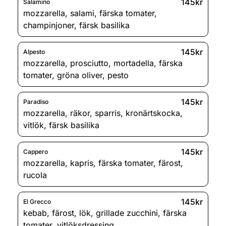
145kr
Salamino
mozzarella
,
salami
,
färska tomater
,
champinjoner
,
färsk basilika
145kr
Alpesto
mozzarella
,
prosciutto
,
mortadella
,
färska
tomater
,
gröna oliver
,
pesto
145kr
Paradiso
mozzarella
,
räkor
,
sparris
,
kronärtskocka
,
vitlök
,
färsk basilika
145kr
Cappero
mozzarella
,
kapris
,
färska tomater
,
färost
,
rucola
145kr
El Grecco
kebab
,
färost
,
lök
,
grillade zucchini
,
färska
tomater
,
vitlöksdressing