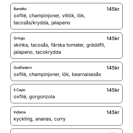
145kr
Bandito
oxfilé
,
champinjoner
,
vitlök
,
lök
,
tacosås/krydda
,
jalapeno
145kr
Gringo
skinka
,
tacosås
,
färska tomater
,
gräddfil
,
jalapeno
,
tacokrydda
145kr
Gudfadern
oxfilé
,
champinjoner
,
lök
,
bearnaisesås
145kr
Il Capo
oxfilé
,
gorgonzola
145kr
Indiana
kyckling
,
ananas
,
curry