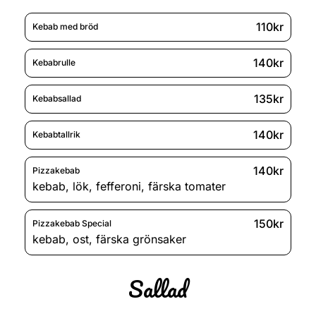
110kr
Kebab med bröd
140kr
Kebabrulle
135kr
Kebabsallad
140kr
Kebabtallrik
140kr
Pizzakebab
kebab
,
lök
,
fefferoni
,
färska tomater
150kr
Pizzakebab Special
kebab
,
ost
,
färska grönsaker
Sallad