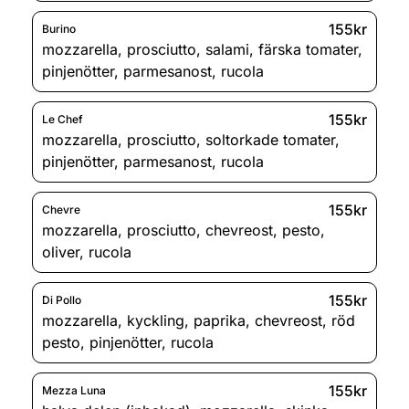
155kr
Burino
mozzarella
,
prosciutto
,
salami
,
färska tomater
,
pinjenötter
,
parmesanost
,
rucola
155kr
Le Chef
mozzarella
,
prosciutto
,
soltorkade tomater
,
pinjenötter
,
parmesanost
,
rucola
155kr
Chevre
mozzarella
,
prosciutto
,
chevreost
,
pesto
,
oliver
,
rucola
155kr
Di Pollo
mozzarella
,
kyckling
,
paprika
,
chevreost
,
röd
pesto
,
pinjenötter
,
rucola
155kr
Mezza Luna