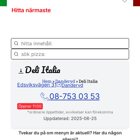
Hitta närmaste
Deli Italia
Hemsida
Hem
»
Danderyd
»
Deli Italia
Edsviksvägen 31
Danderyd
08-753 03 53
Öppnar 11:00
*ordinarie öppettider, avvikelser kan förekomma
Måndag
11:00 - 21:00
Uppdaterad: 2025-06-25
Tisdag
11:00 - 21:00
Tvekar du på om menyn är aktuell? Har du någon
allergi?