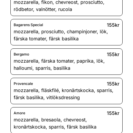
mozzarella
,
fikon
,
chevreost
,
prosciutto
,
rödbetor
,
valnötter
,
rucola
155kr
Bagarens Special
mozzarella
,
prosciutto
,
champinjoner
,
lök
,
färska tomater
,
färsk basilika
155kr
Bergamo
mozzarella
,
färska tomater
,
paprika
,
lök
,
halloumi
,
sparris
,
basilika
155kr
Provencale
mozzarella
,
fläskfilé
,
kronärtskocka
,
sparris
,
färsk basilika
,
vitlöksdressing
155kr
Amore
mozzarella
,
bresaola
,
chevreost
,
kronärtskocka
,
sparris
,
färsk basilika