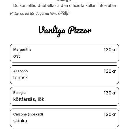
Onsdag
11:00 - 21:00
Du kan alltid dubbelkolla den officiella källan info-rutan
ovan.
Hittar du fel får du
gärna höra av dig
Torsdag
11:00 - 21:00
Vanliga Pizzor
Fredag
11:00 - 21:00
Lördag
11:00 - 21:00
Söndag
11:00 - 21:00
130kr
Margeritha
ost
130kr
Al Tonno
tonfisk
130kr
Bologna
köttfärsås
,
lök
130kr
Calzone (inbakad)
skinka