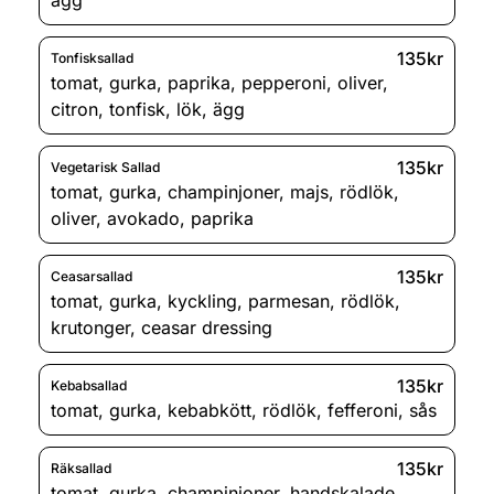
135kr
Tonfisksallad
tomat
,
gurka
,
paprika
,
pepperoni
,
oliver
,
citron
,
tonfisk
,
lök
,
ägg
135kr
Vegetarisk Sallad
tomat
,
gurka
,
champinjoner
,
majs
,
rödlök
,
oliver
,
avokado
,
paprika
135kr
Ceasarsallad
tomat
,
gurka
,
kyckling
,
parmesan
,
rödlök
,
krutonger
,
ceasar dressing
135kr
Kebabsallad
tomat
,
gurka
,
kebabkött
,
rödlök
,
fefferoni
,
sås
135kr
Räksallad
tomat
,
gurka
,
champinjoner
,
handskalade