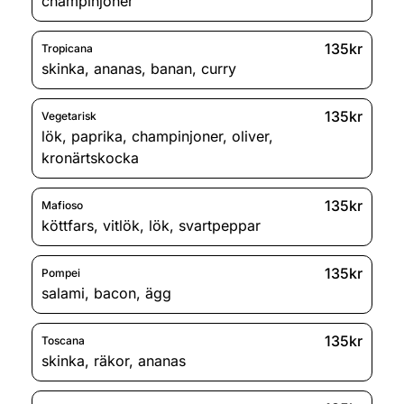
champinjoner
135kr
Tropicana
skinka
,
ananas
,
banan
,
curry
135kr
Vegetarisk
lök
,
paprika
,
champinjoner
,
oliver
,
kronärtskocka
135kr
Mafioso
köttfars
,
vitlök
,
lök
,
svartpeppar
135kr
Pompei
salami
,
bacon
,
ägg
135kr
Toscana
skinka
,
räkor
,
ananas