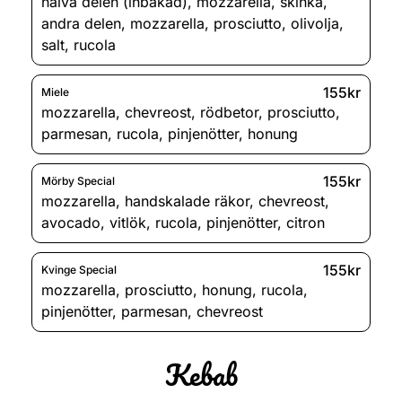
halva delen (inbakad)
,
mozzarella
,
skinka
,
andra delen
,
mozzarella
,
prosciutto
,
olivolja
,
salt
,
rucola
155kr
Miele
mozzarella
,
chevreost
,
rödbetor
,
prosciutto
,
parmesan
,
rucola
,
pinjenötter
,
honung
155kr
Mörby Special
mozzarella
,
handskalade räkor
,
chevreost
,
avocado
,
vitlök
,
rucola
,
pinjenötter
,
citron
155kr
Kvinge Special
mozzarella
,
prosciutto
,
honung
,
rucola
,
pinjenötter
,
parmesan
,
chevreost
Kebab