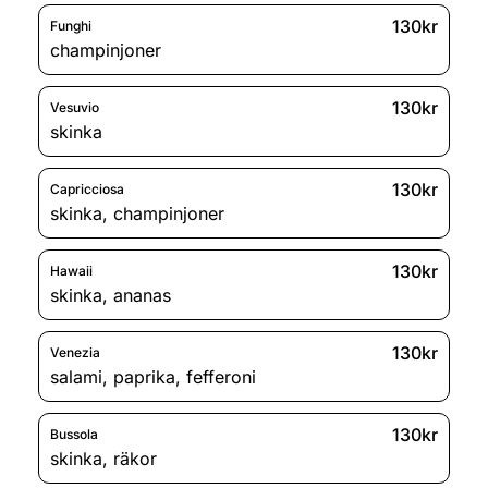
130kr
Funghi
champinjoner
130kr
Vesuvio
skinka
130kr
Capricciosa
skinka
,
champinjoner
130kr
Hawaii
skinka
,
ananas
130kr
Venezia
salami
,
paprika
,
fefferoni
130kr
Bussola
skinka
,
räkor