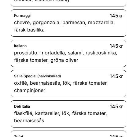
145kr
Formaggi
chevre
,
gorgonzola
,
parmesan
,
mozzarella
,
färsk basilika
145kr
Italiano
prosciutto
,
mortadella
,
salami
,
rusticoskinka
,
färska tomater
,
gröna oliver
145kr
Salle Special (halvinkakad)
oxfilé
,
bearnaisesås
,
lök
,
färska tomater
,
champinjoner
145kr
Deli Italia
fläskfilé
,
kantareller
,
lök
,
färska tomater
,
bearnaisesås
145kr
Tefat