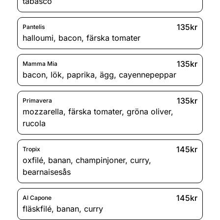
tabasco
135kr
Pantelis
halloumi
,
bacon
,
färska tomater
135kr
Mamma Mia
bacon
,
lök
,
paprika
,
ägg
,
cayennepeppar
135kr
Primavera
mozzarella
,
färska tomater
,
gröna oliver
,
rucola
145kr
Tropix
oxfilé
,
banan
,
champinjoner
,
curry
,
bearnaisesås
145kr
Al Capone
fläskfilé
,
banan
,
curry