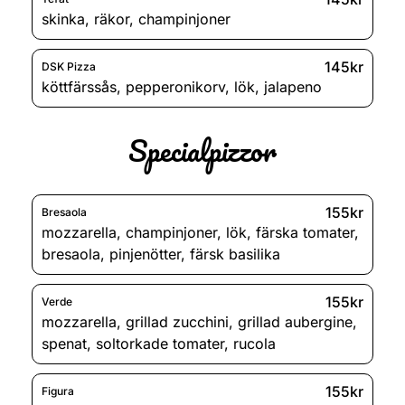
skinka
,
räkor
,
champinjoner
145kr
DSK Pizza
köttfärssås
,
pepperonikorv
,
lök
,
jalapeno
Specialpizzor
155kr
Bresaola
mozzarella
,
champinjoner
,
lök
,
färska tomater
,
bresaola
,
pinjenötter
,
färsk basilika
155kr
Verde
mozzarella
,
grillad zucchini
,
grillad aubergine
,
spenat
,
soltorkade tomater
,
rucola
155kr
Figura