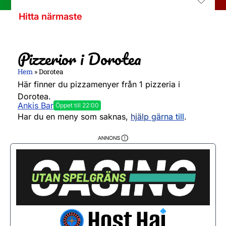
Hitta närmaste
Pizzerior i Dorotea
Hem
»
Dorotea
Här finner du pizzamenyer från 1 pizzeria i
Dorotea.
Ankis Bar
Öppet till 22:00
Måndag
10:30 - 22:00
Har du en meny som saknas,
hjälp gärna till
.
Tisdag
10:30 - 22:00
Onsdag
10:30 - 22:00
Torsdag
10:30 - 22:00
Fredag
10:30 - 22:00
Lördag
10:30 - 22:00