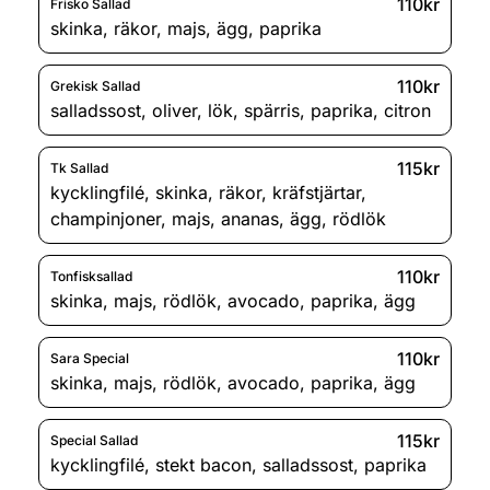
110kr
Frisko Sallad
skinka
,
räkor
,
majs
,
ägg
,
paprika
110kr
Grekisk Sallad
salladssost
,
oliver
,
lök
,
spärris
,
paprika
,
citron
115kr
Tk Sallad
kycklingfilé
,
skinka
,
räkor
,
kräfstjärtar
,
champinjoner
,
majs
,
ananas
,
ägg
,
rödlök
110kr
Tonfisksallad
skinka
,
majs
,
rödlök
,
avocado
,
paprika
,
ägg
110kr
Sara Special
skinka
,
majs
,
rödlök
,
avocado
,
paprika
,
ägg
115kr
Special Sallad
kycklingfilé
,
stekt bacon
,
salladssost
,
paprika