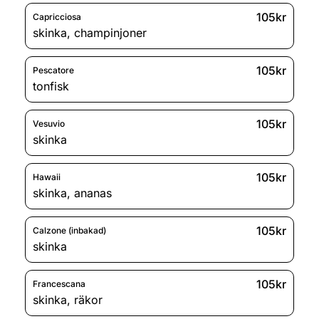
105kr
Capricciosa
skinka
,
champinjoner
105kr
Pescatore
tonfisk
105kr
Vesuvio
skinka
105kr
Hawaii
skinka
,
ananas
105kr
Calzone (inbakad)
skinka
105kr
Francescana
skinka
,
räkor