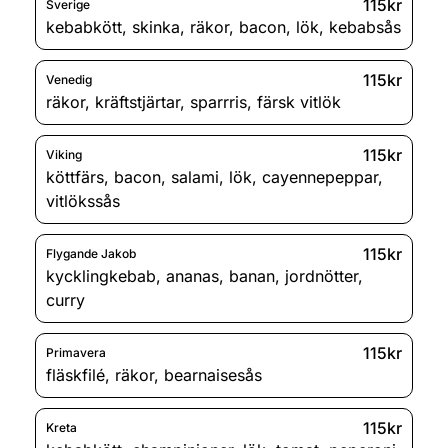
115kr
Sverige
kebabkött
,
skinka
,
räkor
,
bacon
,
lök
,
kebabsås
115kr
Venedig
räkor
,
kräftstjärtar
,
sparrris
,
färsk vitlök
115kr
Viking
köttfärs
,
bacon
,
salami
,
lök
,
cayennepeppar
,
vitlökssås
115kr
Flygande Jakob
kycklingkebab
,
ananas
,
banan
,
jordnötter
,
curry
115kr
Primavera
fläskfilé
,
räkor
,
bearnaisesås
115kr
Kreta