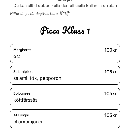
Onsdag
11:00 - 21:00
Du kan alltid dubbelkolla den officiella källan info-rutan
ovan.
Hittar du fel får du
gärna höra av dig
Torsdag
11:00 - 21:00
Pizza Klass 1
Fredag
11:00 - 22:00
Lördag
11:00 - 22:00
Söndag
11:00 - 22:00
100kr
Margherita
ost
105kr
Salamipizza
salami
,
lök
,
pepporoni
105kr
Bolognese
köttfärssås
105kr
Al Funghi
champinjoner