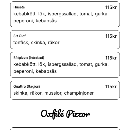
115kr
Husets
kebabkött
,
lök
,
isbergssallad
,
tomat
,
gurka
,
peperoni
,
kebabsås
115kr
S:t Olof
tonfisk
,
skinka
,
räkor
115kr
Båtpizza (inbakad)
kebabkött
,
lök
,
isbergssallad
,
tomat
,
gurka
,
peperoni
,
kebabsås
115kr
Quattro Stagioni
skinka
,
räkor
,
musslor
,
champinjoner
Oxfilé Pizzor