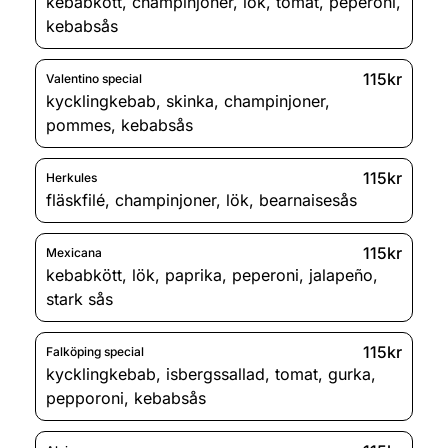
kebabkött
,
champinjoner
,
lök
,
tomat
,
peperoni
,
kebabsås
115kr
Valentino special
kycklingkebab
,
skinka
,
champinjoner
,
pommes
,
kebabsås
115kr
Herkules
fläskfilé
,
champinjoner
,
lök
,
bearnaisesås
115kr
Mexicana
kebabkött
,
lök
,
paprika
,
peperoni
,
jalapeño
,
stark sås
115kr
Falköping special
kycklingkebab
,
isbergssallad
,
tomat
,
gurka
,
pepporoni
,
kebabsås