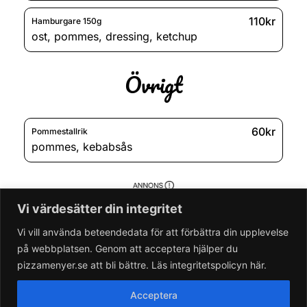
110kr
Hamburgare 150g
ost
,
pommes
,
dressing
,
ketchup
Övrigt
60kr
Pommestallrik
pommes
,
kebabsås
Vi värdesätter din integritet
Vi vill använda beteendedata för att förbättra din upplevelse
på webbplatsen. Genom att acceptera hjälper du
pizzamenyer.se att bli bättre. Läs integritetspolicyn här.
Acceptera