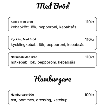
Med Bröd
110kr
Kebab Med Bröd
kebabkött
,
lök
,
pepporoni
,
kebabsås
110kr
Kyckling Med Bröd
kycklingkebab
,
lök
,
pepporoni
,
kebabsås
110kr
Nötkebab Med Bröd
nötkebab
,
lök
,
pepporoni
,
kebabsås
Hamburgare
100kr
Hamburgare 90g
ost
,
pommes
,
dressing
,
ketchup