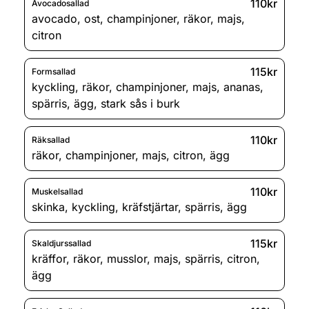
110kr
Avocadosallad
avocado
,
ost
,
champinjoner
,
räkor
,
majs
,
citron
115kr
Formsallad
kyckling
,
räkor
,
champinjoner
,
majs
,
ananas
,
spärris
,
ägg
,
stark sås i burk
110kr
Räksallad
räkor
,
champinjoner
,
majs
,
citron
,
ägg
110kr
Muskelsallad
skinka
,
kyckling
,
kräfstjärtar
,
spärris
,
ägg
115kr
Skaldjurssallad
kräffor
,
räkor
,
musslor
,
majs
,
spärris
,
citron
,
ägg