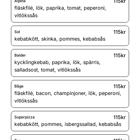
115kr
Alpina
fläskfilé
,
lök
,
paprika
,
tomat
,
peperoni
,
vitlökssås
115kr
Sol
kebabkött
,
skinka
,
pommes
,
kebabsås
115kr
Balder
kycklingkebab
,
paprika
,
lök
,
spärris
,
salladsost
,
tomat
,
vitlökssås
115kr
Båge
fläskfilé
,
bacon
,
champinjoner
,
lök
,
peperoni
,
vitlökssås
115kr
Superpizza
kebabkött
,
pommes
,
isbergssallad
,
kebabsås