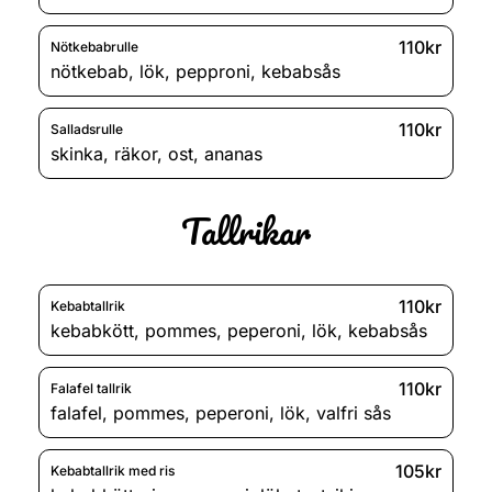
110kr
Nötkebabrulle
nötkebab
,
lök
,
pepproni
,
kebabsås
110kr
Salladsrulle
skinka
,
räkor
,
ost
,
ananas
Tallrikar
110kr
Kebabtallrik
kebabkött
,
pommes
,
peperoni
,
lök
,
kebabsås
110kr
Falafel tallrik
falafel
,
pommes
,
peperoni
,
lök
,
valfri sås
105kr
Kebabtallrik med ris