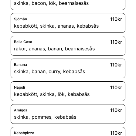
skinka
,
bacon
,
lök
,
bearnaisesås
110kr
Sjömän
kebabkött
,
skinka
,
ananas
,
kebabsås
110kr
Bella Casa
räkor
,
ananas
,
banan
,
bearnaisesås
110kr
Banana
skinka
,
banan
,
curry
,
kebabsås
110kr
Napoli
kebabkött
,
skinka
,
lök
,
kebabsås
110kr
Amigos
skinka
,
pommes
,
kebabsås
110kr
Kebabpizza