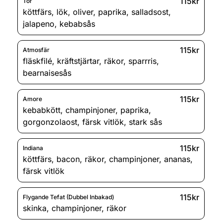
115kr
Tor
köttfärs
,
lök
,
oliver
,
paprika
,
salladsost
,
jalapeno
,
kebabsås
115kr
Atmosfär
fläskfilé
,
kräftstjärtar
,
räkor
,
sparrris
,
bearnaisesås
115kr
Amore
kebabkött
,
champinjoner
,
paprika
,
gorgonzolaost
,
färsk vitlök
,
stark sås
115kr
Indiana
köttfärs
,
bacon
,
räkor
,
champinjoner
,
ananas
,
färsk vitlök
115kr
Flygande Tefat (Dubbel Inbakad)
skinka
,
champinjoner
,
räkor