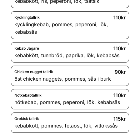
kebabkött
,
ris
,
peperoni
,
lök
,
tsatsiki
110kr
Kycklingtallrik
kycklingkebab
,
pommes
,
peperoni
,
lök
,
kebabsås
110kr
Kebab Jägare
kebabkött
,
tunnbröd
,
paprika
,
lök
,
kebabsås
90kr
Chicken nugget tallrik
6st chicken nuggets
,
pommes
,
sås i burk
110kr
Nötkebabtallrik
nötkebab
,
pommes
,
peperoni
,
lök
,
kebabsås
115kr
Grekisk tallrik
kebabkött
,
pommes
,
fetaost
,
lök
,
vitlökssås