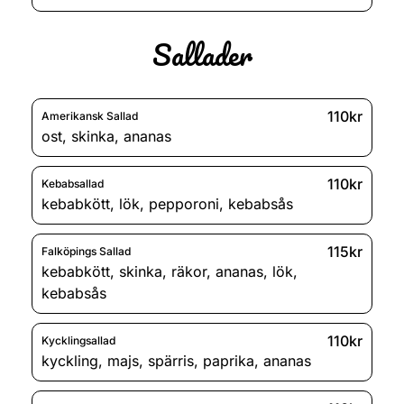
Sallader
110kr
Amerikansk Sallad
ost
,
skinka
,
ananas
110kr
Kebabsallad
kebabkött
,
lök
,
pepporoni
,
kebabsås
115kr
Falköpings Sallad
kebabkött
,
skinka
,
räkor
,
ananas
,
lök
,
kebabsås
110kr
Kycklingsallad
kyckling
,
majs
,
spärris
,
paprika
,
ananas