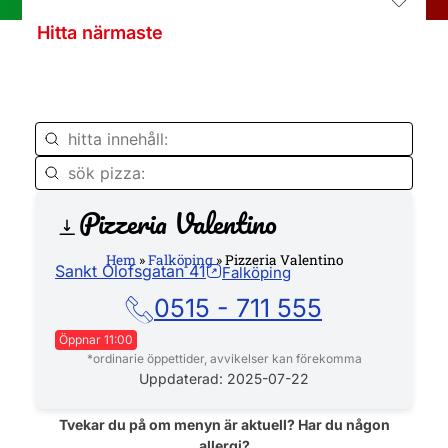
Hitta närmaste
Pizzeria Valentino
Hemsida
Hem
»
Falköping
»
Pizzeria Valentino
Sankt Olofsgatan 41
Falköping
0515 - 711 555
Öppnar 11:00
*ordinarie öppettider, avvikelser kan förekomma
Måndag
11:00 - 21:00
Uppdaterad: 2025-07-22
Tisdag
11:00 - 21:00
Tvekar du på om menyn är aktuell? Har du någon
allergi?