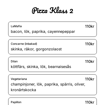
Pizza Klass 2
110kr
LaMafia
bacon
,
lök
,
paprika
,
cayennepeppar
110kr
Concarne (inbakad)
skinka
,
räkor
,
gorgonzolaost
110kr
Dilan
köttfärs
,
skinka
,
lök
,
bearnaisesås
110kr
Vegetariana
champinjoner
,
lök
,
paprika
,
spärris
,
oliver
,
kronärtskocka
110kr
Papillon