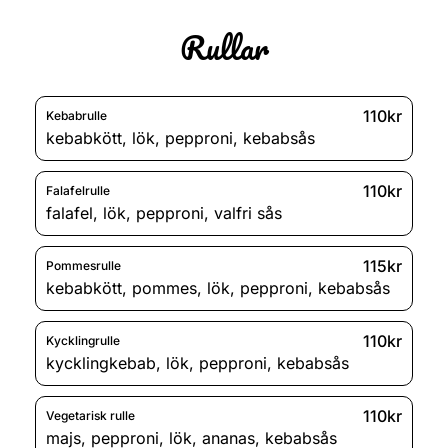
Rullar
110kr
Kebabrulle
kebabkött
,
lök
,
pepproni
,
kebabsås
110kr
Falafelrulle
falafel
,
lök
,
pepproni
,
valfri sås
115kr
Pommesrulle
kebabkött
,
pommes
,
lök
,
pepproni
,
kebabsås
110kr
Kycklingrulle
kycklingkebab
,
lök
,
pepproni
,
kebabsås
110kr
Vegetarisk rulle
majs
,
pepproni
,
lök
,
ananas
,
kebabsås