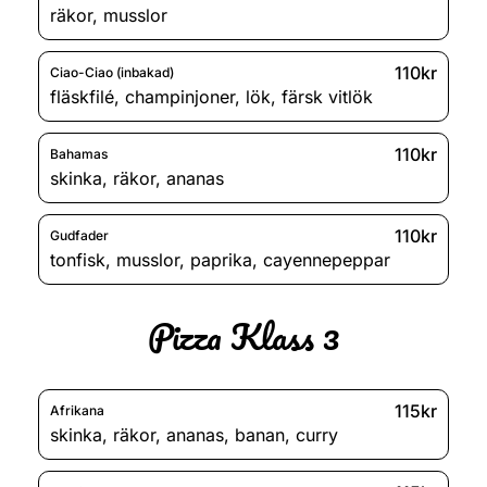
räkor
,
musslor
110kr
Ciao-Ciao (inbakad)
fläskfilé
,
champinjoner
,
lök
,
färsk vitlök
110kr
Bahamas
skinka
,
räkor
,
ananas
110kr
Gudfader
tonfisk
,
musslor
,
paprika
,
cayennepeppar
Pizza Klass 3
115kr
Afrikana
skinka
,
räkor
,
ananas
,
banan
,
curry