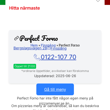
Hitta närmaste
Perfect Forno
Hem
»
Finspång
»
Perfect Forno
Bergslagsvägen 28
Finspång
Hemsida
0122-107 70
Öppet till 21:00
*ordinarie öppettider, avvikelser kan förekomma
Måndag
11:00 - 21:00
Uppdaterad: 2025-06-26
Tisdag
11:00 - 21:00
Gå till meny
Onsdag
11:00 - 21:00
Perfect Forno har inte fått någon egen meny på
pizzamenyer.se än..
Torsdag
11:00 - 21:00
Om pizzerias meny är oanvändbar, så kan du beskriva