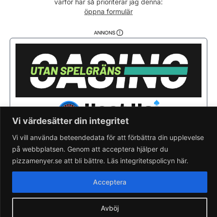
varför här så prioriterar jag denna:
Fredag
11:00 - 21:00
öppna formulär
Lördag
12:00 - 21:00
Söndag
12:00 - 21:00
Vi värdesätter din integritet
Vi vill använda beteendedata för att förbättra din upplevelse
på webbplatsen. Genom att acceptera hjälper du
Saknar du din pizzeria?
Lägg till pizzeria.
pizzamenyer.se att bli bättre. Läs integritetspolicyn här.
Skapa gratis pizzeria-hemsida
Läs om pizzamenyer.se
Acceptera
Artiklar & nyheter
Rensa cookieval
Avböj