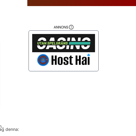
da
..
jag denna: