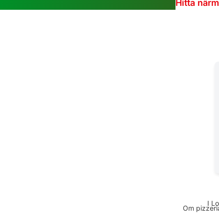
Hitta när
I L
Om pizzeria