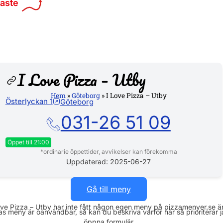
maste
I Love Pizza – Utby
Hem
»
Göteborg
»
I Love Pizza – Utby
Österlyckan 1
Göteborg
Hemsi
031-26 51 09
Öppet till 21:00
*ordinarie öppettider, avvikelser kan förekomma
Måndag
11:00 - 21:00
Uppdaterad: 2025-06-27
Tisdag
11:00 - 21:00
Gå till meny
Onsdag
11:00 - 21:00
ove Pizza – Utby har inte fått någon egen meny på pizzamenyer.se än
s meny är oanvändbar, så kan du beskriva varför här så prioriterar 
Torsdag
11:00 - 21:00
öppna formulär