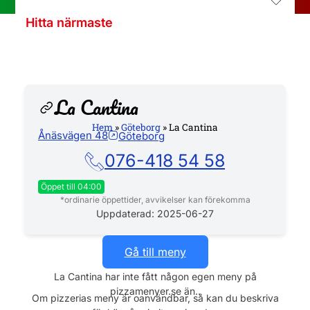
Hitta närmaste
La Cantina
Hem
»
Göteborg
»
La Cantina
Ånäsvägen 48
Göteborg
Hemsida
076-418 54 58
Öppet till 04:00
*ordinarie öppettider, avvikelser kan förekomma
Måndag
11:00 - 04:00
Uppdaterad: 2025-06-27
Tisdag
11:00 - 04:00
Onsdag
11:00 - 04:00
Gå till meny
Torsdag
11:00 - 04:00
La Cantina har inte fått någon egen meny på
Fredag
11:00 - 23:59
pizzamenyer.se än..
Lördag
11:00 - 04:00
Om pizzerias meny är oanvändbar, så kan du beskriva