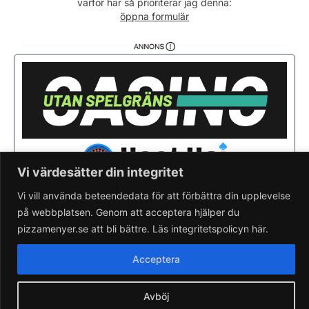
varför här så prioriterar jag denna:
Söndag
11:00 - 04:00
öppna formulär
Vi värdesätter din integritet
Vi vill använda beteendedata för att förbättra din upplevelse
på webbplatsen. Genom att acceptera hjälper du
Saknar du din pizzeria?
Lägg till pizzeria.
pizzamenyer.se att bli bättre. Läs integritetspolicyn här.
Skapa gratis pizzeria-hemsida
Läs om pizzamenyer.se
Acceptera
Artiklar & nyheter
Rensa cookieval
Avböj