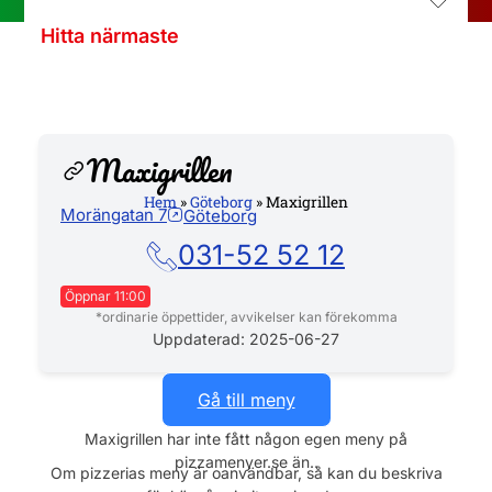
Hitta närmaste
Maxigrillen
Hem
»
Göteborg
»
Maxigrillen
Morängatan 7
Göteborg
Hemsida
031-52 52 12
Öppnar 11:00
*ordinarie öppettider, avvikelser kan förekomma
Måndag
11:00 - 21:30
Uppdaterad: 2025-06-27
Tisdag
11:00 - 21:30
Onsdag
11:00 - 21:30
Gå till meny
Torsdag
11:00 - 21:30
Maxigrillen har inte fått någon egen meny på
Fredag
11:00 - 21:30
pizzamenyer.se än..
Lördag
11:30 - 21:30
Om pizzerias meny är oanvändbar, så kan du beskriva