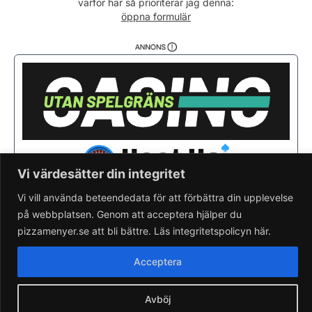
varför här så prioriterar jag denna:
Söndag
11:30 - 20:30
öppna formulär
Vi värdesätter din integritet
Vi vill använda beteendedata för att förbättra din upplevelse
på webbplatsen. Genom att acceptera hjälper du
Saknar du din pizzeria?
Lägg till pizzeria.
pizzamenyer.se att bli bättre. Läs integritetspolicyn här.
Skapa gratis pizzeria-hemsida
Läs om pizzamenyer.se
Acceptera
Artiklar & nyheter
Rensa cookieval
Avböj