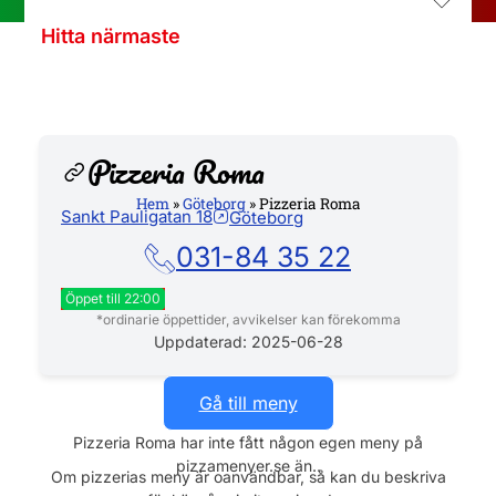
Hitta närmaste
Pizzeria Roma
Hem
»
Göteborg
»
Pizzeria Roma
Sankt Pauligatan 18
Göteborg
Hemsida
031-84 35 22
Öppet till 22:00
*ordinarie öppettider, avvikelser kan förekomma
Måndag
15:00 - 22:00
Uppdaterad: 2025-06-28
Tisdag
15:00 - 22:00
Onsdag
15:00 - 22:00
Gå till meny
Torsdag
15:00 - 22:00
Pizzeria Roma har inte fått någon egen meny på
Fredag
15:00 - 22:00
pizzamenyer.se än..
Lördag
12:00 - 22:00
Om pizzerias meny är oanvändbar, så kan du beskriva