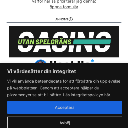
varför här så prioriterar jag denna:
Söndag
12:00 - 22:00
öppna formulär
Vi värdesätter din integritet
Vi vill använda beteendedata för att förbättra din upplevelse
på webbplatsen. Genom att acceptera hjälper du
Saknar du din pizzeria?
Lägg till pizzeria.
pizzamenyer.se att bli bättre. Läs integritetspolicyn här.
Skapa gratis pizzeria-hemsida
Läs om pizzamenyer.se
Acceptera
Artiklar & nyheter
Rensa cookieval
Avböj