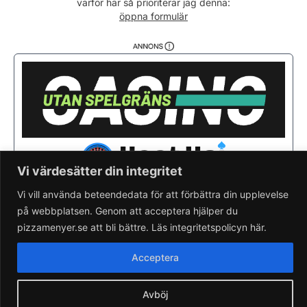
varför här så prioriterar jag denna:
Söndag
12:00 - 22:00
öppna formulär
Vi värdesätter din integritet
Vi vill använda beteendedata för att förbättra din upplevelse
på webbplatsen. Genom att acceptera hjälper du
Saknar du din pizzeria?
Lägg till pizzeria.
pizzamenyer.se att bli bättre. Läs integritetspolicyn här.
Skapa gratis pizzeria-hemsida
Läs om pizzamenyer.se
Acceptera
Artiklar & nyheter
Rensa cookieval
Avböj