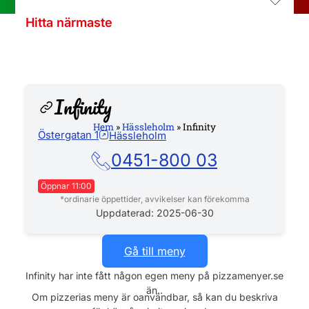
Hitta närmaste
Infinity
Hem
»
Hässleholm
»
Infinity
Östergatan 1
Hässleholm
Hemsida
0451-800 03
Öppnar 11:00
*ordinarie öppettider, avvikelser kan förekomma
Måndag
11:00 - 22:00
Uppdaterad: 2025-06-30
Tisdag
11:00 - 22:00
Onsdag
11:00 - 22:00
Gå till meny
Torsdag
11:00 - 22:00
Infinity har inte fått någon egen meny på pizzamenyer.se
Fredag
11:00 - 22:00
än..
Lördag
11:00 - 22:00
Om pizzerias meny är oanvändbar, så kan du beskriva