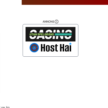
da
.se än..