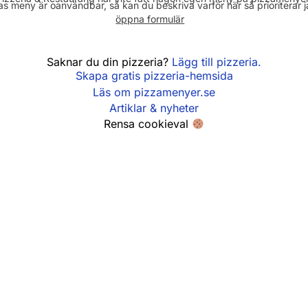
Fredag
14:00 - 22:00
s meny är oanvändbar, så kan du beskriva varför här så prioriterar 
Lördag
11:00 - 22:00
öppna formulär
Söndag
11:00 - 21:00
Saknar du din pizzeria?
Lägg till pizzeria.
Skapa gratis pizzeria-hemsida
Läs om pizzamenyer.se
Artiklar & nyheter
Rensa cookieval