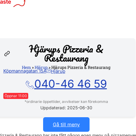
maste
Hjärups Pizzeria &
Restaurang
Hem
»
Hjärup
»
Hjärups Pizzeria & Restaurang
Hemsi
Köpmannagatan 15A
Hjärup
040-46 46 59
Öppnar 11:00
*ordinarie öppettider, avvikelser kan förekomma
Måndag
14:00 - 21:00
Uppdaterad: 2025-06-30
Tisdag
14:00 - 21:00
Onsdag
14:00 - 21:00
Gå till meny
Torsdag
14:00 - 21:00
Pizzeria & Restaurang har inte fått någon egen meny på pizzamenyer