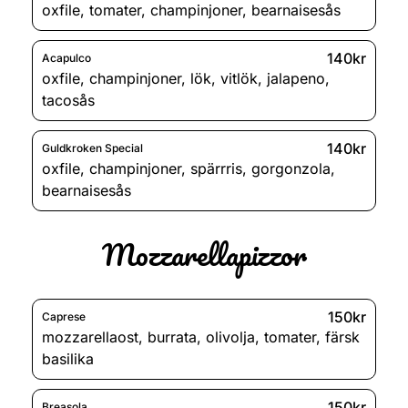
oxfile
,
tomater
,
champinjoner
,
bearnaisesås
140kr
Acapulco
oxfile
,
champinjoner
,
lök
,
vitlök
,
jalapeno
,
tacosås
140kr
Guldkroken Special
oxfile
,
champinjoner
,
spärrris
,
gorgonzola
,
bearnaisesås
Mozzarellapizzor
150kr
Caprese
mozzarellaost
,
burrata
,
olivolja
,
tomater
,
färsk
basilika
150kr
Breasola