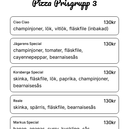
Pizza Prisgrupp 3
130kr
Ciao Ciao
champinjoner
,
lök
,
vitlök
,
fläskfile (inbakad)
130kr
Jägarens Special
champinjoner
,
tomater
,
fläskfile
,
cayennepeppar
,
bearnaisesås
130kr
Korsberga Special
skinka
,
fläskfile
,
lök
,
paprika
,
champinjoner
,
bearnaisesås
130kr
Reale
skinka
,
spärris
,
fläskfile
,
bearnaisesås
130kr
Markus Special
banan
,
ananas
,
curry
,
kyckling
,
sås