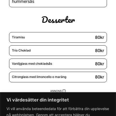
hummersås
Desserter
80kr
Tiramisu
80kr
Trio Choklad
80kr
Vaniljglass med chokladsås
80kr
Citronglass med limoncello o maräng
Vi värdesätter din integritet
Vi vill använda beteendedata för att förbättra din upplevelse
på webbplatsen. Genom att acceptera hjälper du