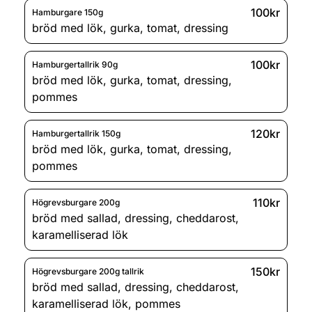
100kr
Hamburgare 150g
bröd med lök
,
gurka
,
tomat
,
dressing
100kr
Hamburgertallrik 90g
bröd med lök
,
gurka
,
tomat
,
dressing
,
pommes
120kr
Hamburgertallrik 150g
bröd med lök
,
gurka
,
tomat
,
dressing
,
pommes
110kr
Högrevsburgare 200g
bröd med sallad
,
dressing
,
cheddarost
,
karamelliserad lök
150kr
Högrevsburgare 200g tallrik
bröd med sallad
,
dressing
,
cheddarost
,
karamelliserad lök
,
pommes