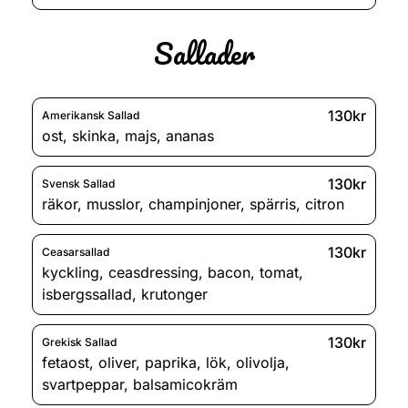
Sallader
130kr
Amerikansk Sallad
ost
,
skinka
,
majs
,
ananas
130kr
Svensk Sallad
räkor
,
musslor
,
champinjoner
,
spärris
,
citron
130kr
Ceasarsallad
kyckling
,
ceasdressing
,
bacon
,
tomat
,
isbergssallad
,
krutonger
130kr
Grekisk Sallad
fetaost
,
oliver
,
paprika
,
lök
,
olivolja
,
svartpeppar
,
balsamicokräm