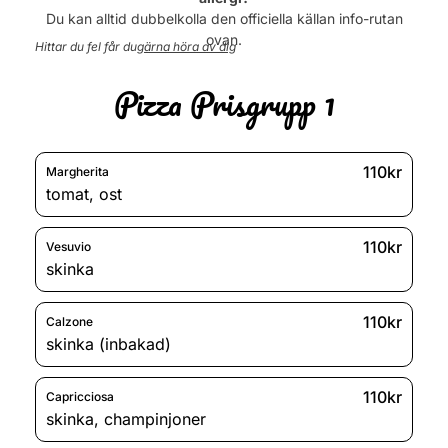
Torsdag
12:00 - 22:00
Du kan alltid dubbelkolla den officiella källan info-rutan
Fredag
12:00 - 22:00
ovan.
Hittar du fel får du
gärna höra av dig
Lördag
12:00 - 22:00
Söndag
12:00 - 22:00
Pizza Prisgrupp 1
110kr
Margherita
tomat
,
ost
110kr
Vesuvio
skinka
110kr
Calzone
skinka (inbakad)
110kr
Capricciosa
skinka
,
champinjoner