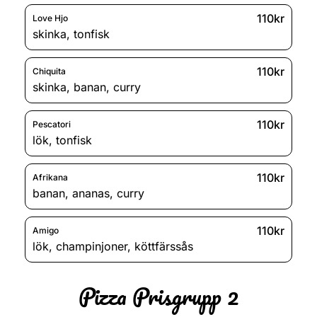
110kr
Love Hjo
skinka
,
tonfisk
110kr
Chiquita
skinka
,
banan
,
curry
110kr
Pescatori
lök
,
tonfisk
110kr
Afrikana
banan
,
ananas
,
curry
110kr
Amigo
lök
,
champinjoner
,
köttfärssås
Pizza Prisgrupp 2