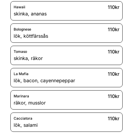
110kr
Hawaii
skinka
,
ananas
110kr
Bolognese
lök
,
köttfärssås
110kr
Tomaso
skinka
,
räkor
110kr
La Mafia
lök
,
bacon
,
cayennepeppar
110kr
Marinara
räkor
,
musslor
110kr
Cacciatora
lök
,
salami