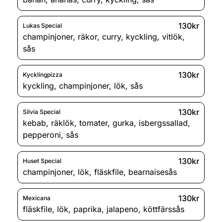
130kr
Lukas Special
champinjoner
,
räkor
,
curry
,
kyckling
,
vitlök
,
sås
130kr
Kycklingpizza
kyckling
,
champinjoner
,
lök
,
sås
130kr
Silvia Special
kebab
,
räklök
,
tomater
,
gurka
,
isbergssallad
,
pepperoni
,
sås
130kr
Huset Special
champinjoner
,
lök
,
fläskfile
,
bearnaisesås
130kr
Mexicana
fläskfile
,
lök
,
paprika
,
jalapeno
,
köttfärssås