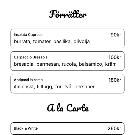
Förrätter
90kr
Insalata Caprese
burrata
,
tomater
,
basilika
,
olivolja
100kr
Carpaccio Bresaola
bresaola
,
parmesan
,
rucola
,
balsamico
,
kräm
180kr
Antipasti la roma
italienskt
,
tilltugg
,
för
,
två
,
personer
A la Carte
260kr
Black & White