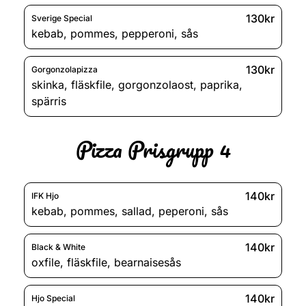
130kr
Sverige Special
kebab
,
pommes
,
pepperoni
,
sås
130kr
Gorgonzolapizza
skinka
,
fläskfile
,
gorgonzolaost
,
paprika
,
spärris
Pizza Prisgrupp 4
140kr
IFK Hjo
kebab
,
pommes
,
sallad
,
peperoni
,
sås
140kr
Black & White
oxfile
,
fläskfile
,
bearnaisesås
140kr
Hjo Special