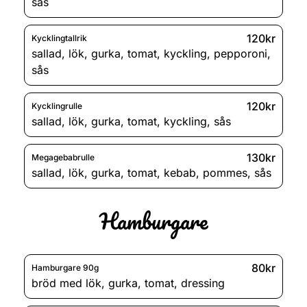
sås
120kr
Kycklingtallrik
sallad
,
lök
,
gurka
,
tomat
,
kyckling
,
pepporoni
,
sås
120kr
Kycklingrulle
sallad
,
lök
,
gurka
,
tomat
,
kyckling
,
sås
130kr
Megagebabrulle
sallad
,
lök
,
gurka
,
tomat
,
kebab
,
pommes
,
sås
Hamburgare
80kr
Hamburgare 90g
bröd med lök
,
gurka
,
tomat
,
dressing