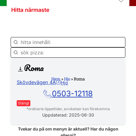
Hitta närmaste
Roma
Hemsida
Hem
»
Hjo
»
Roma
Skövdevägen 4A
Hjo
0503-12118
Stängt
*ordinarie öppettider, avvikelser kan förekomma
Måndag
Stängt
Uppdaterad: 2025-06-30
Tisdag
12:00 - 22:00
Onsdag
12:00 - 22:00
Tvekar du på om menyn är aktuell? Har du någon
allergi?