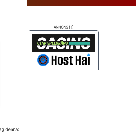
da
jag denna: