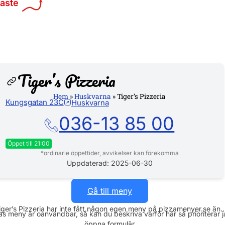
maste
Tiger’s Pizzeria
Hem
»
Huskvarna
»
Tiger’s Pizzeria
Kungsgatan 23C
Huskvarna
Hemsi
036-13 85 00
Öppet till 21:00
*ordinarie öppettider, avvikelser kan förekomma
Måndag
11:00 - 21:00
Uppdaterad: 2025-06-30
Tisdag
11:00 - 21:00
Gå till meny
Onsdag
11:00 - 21:00
iger’s Pizzeria har inte fått någon egen meny på pizzamenyer.se än..
s meny är oanvändbar, så kan du beskriva varför här så prioriterar 
Torsdag
11:00 - 21:00
öppna formulär