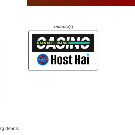
da
jag denna: