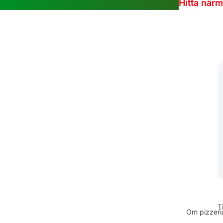
Hitta när
T
Om pizzeria