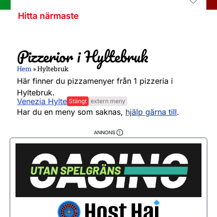
Hitta närmaste
Pizzerior i Hyltebruk
Hem
»
Hyltebruk
Här finner du pizzamenyer från 1 pizzeria i
Hyltebruk.
Venezia Hylte
Stängt
extern meny
Måndag
Stängt
Har du en meny som saknas,
hjälp gärna till
.
Tisdag
11:00 - 20:20
Onsdag
11:00 - 20:20
Torsdag
11:00 - 20:20
Fredag
11:00 - 20:20
Lördag
12:00 - 20:20
Söndag
12:00 - 20:15