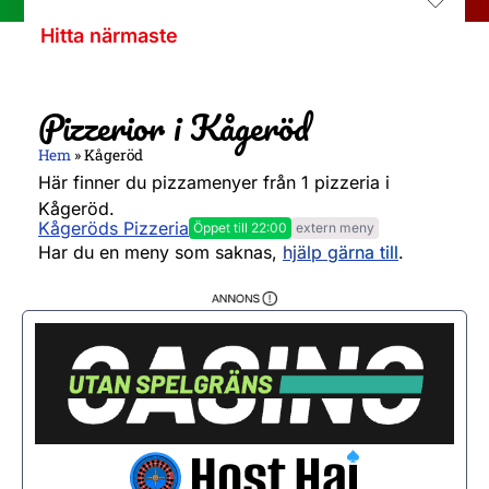
Hitta närmaste
Pizzerior i Kågeröd
Hem
»
Kågeröd
Här finner du pizzamenyer från 1 pizzeria i
Kågeröd.
Kågeröds Pizzeria
Öppet till 22:00
extern meny
Måndag
11:30 - 22:00
Har du en meny som saknas,
hjälp gärna till
.
Tisdag
11:30 - 22:00
Onsdag
11:30 - 22:00
Torsdag
11:30 - 22:00
Fredag
11:30 - 22:00
Lördag
11:30 - 22:00
Söndag
11:30 - 22:00