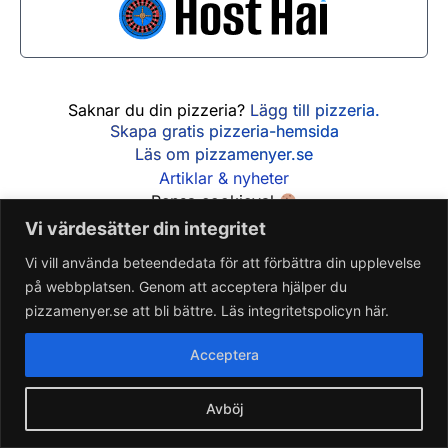
Söndag
Lördag
12:00 - 22:00
12:00 - 21:00
Söndag
12:00 - 21:00
Saknar du din pizzeria?
Lägg till pizzeria.
Skapa gratis pizzeria-hemsida
Läs om pizzamenyer.se
Artiklar & nyheter
Rensa cookieval
Vi värdesätter din integritet
Vi vill använda beteendedata för att förbättra din upplevelse
på webbplatsen. Genom att acceptera hjälper du
pizzamenyer.se att bli bättre. Läs integritetspolicyn här.
Acceptera
Avböj