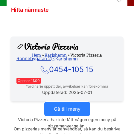
Hitta närmaste
Victoria Pizzeria
Hem
»
Karlshamn
»
Victoria Pizzeria
Ronnebygatan 2
Karlshamn
Hemsida
0454-105 15
Öppnar 11:00
*ordinarie öppettider, avvikelser kan förekomma
Måndag
11:00 - 22:00
Uppdaterad: 2025-07-01
Tisdag
11:00 - 22:00
Onsdag
11:00 - 22:00
Gå till meny
Torsdag
11:00 - 22:00
Victoria Pizzeria har inte fått någon egen meny på
Fredag
11:00 - 03:00
pizzamenyer.se än..
Lördag
11:00 - 03:00
Om pizzerias meny är oanvändbar, så kan du beskriva