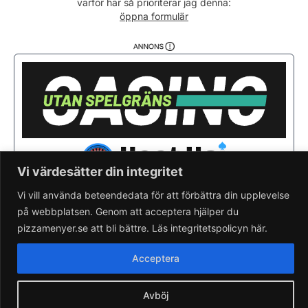
varför här så prioriterar jag denna:
Söndag
11:00 - 22:00
öppna formulär
Vi värdesätter din integritet
Vi vill använda beteendedata för att förbättra din upplevelse
på webbplatsen. Genom att acceptera hjälper du
Saknar du din pizzeria?
Lägg till pizzeria.
pizzamenyer.se att bli bättre. Läs integritetspolicyn här.
Skapa gratis pizzeria-hemsida
Läs om pizzamenyer.se
Acceptera
Artiklar & nyheter
Rensa cookieval
Avböj