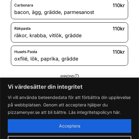
110kr
Carbonara
bacon
,
ägg
,
grädde
,
parmesanost
110kr
Räkpasta
räkor
,
krabba
,
vitlök
,
grädde
110kr
Husets Pasta
oxfilé
,
lök
,
paprika
,
grädde
Vi värdesätter din integritet
Vi vill använda beteendedata för att förbättra din upplevelse
på webbplatsen. Genom att acceptera hjälper du
pizzamenyer.se att bli bättre. Läs integritetspolicyn här.
Acceptera