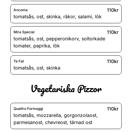
110kr
Ancoma
tomatsås
,
ost
,
skinka
,
räkor
,
salami
,
lök
110kr
Mira Special
tomatsås
,
ost
,
pepperonikorv
,
soltorkade
tomater
,
paprika
,
lök
110kr
Te Fat
tomatsås
,
ost
,
skinka
Vegetariska Pizzor
110kr
Quattro Formaggi
tomatsås
,
mozzarella
,
gorgonzolaost
,
parmesanost
,
chevreost
,
tärnad ost