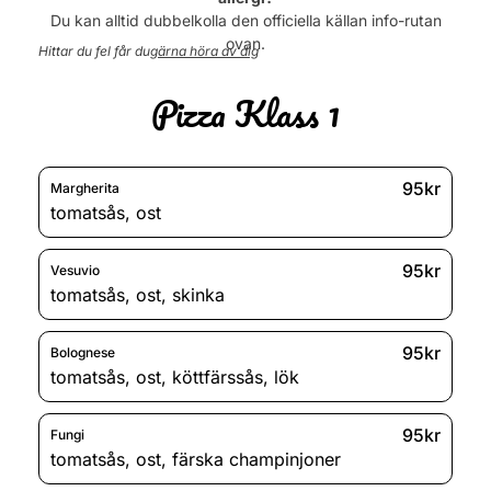
Torsdag
11:00 - 21:00
Du kan alltid dubbelkolla den officiella källan info-rutan
Fredag
11:00 - 22:00
ovan.
Hittar du fel får du
gärna höra av dig
Lördag
12:00 - 22:00
Söndag
12:00 - 21:00
Pizza Klass 1
95kr
Margherita
tomatsås
,
ost
95kr
Vesuvio
tomatsås
,
ost
,
skinka
95kr
Bolognese
tomatsås
,
ost
,
köttfärssås
,
lök
95kr
Fungi
tomatsås
,
ost
,
färska champinjoner