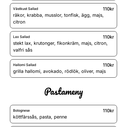
110kr
Västkust Sallad
räkor
,
krabba
,
musslor
,
tonfisk
,
ägg
,
majs
,
citron
110kr
Lax Sallad
stekt lax
,
krutonger
,
fikonkräm
,
majs
,
citron
,
valfri sås
110kr
Hallomi Sallad
grilla hallomi
,
avokado
,
rödlök
,
oliver
,
majs
Pastameny
110kr
Bolognese
köttfärssås
,
pasta
,
penne