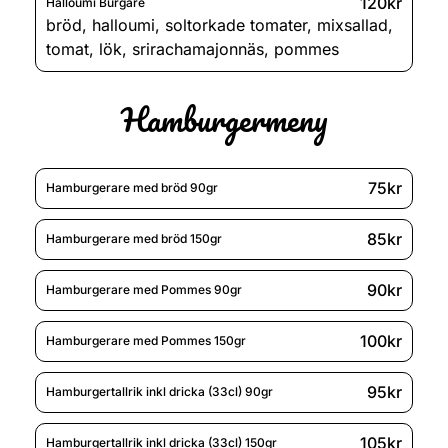
120kr
Halloumi Burgare
bröd
,
halloumi
,
soltorkade tomater
,
mixsallad
,
tomat
,
lök
,
srirachamajonnäs
,
pommes
Hamburgermeny
75kr
Hamburgerare med bröd 90gr
85kr
Hamburgerare med bröd 150gr
90kr
Hamburgerare med Pommes 90gr
100kr
Hamburgerare med Pommes 150gr
95kr
Hamburgertallrik inkl dricka (33cl) 90gr
105kr
Hamburgertallrik inkl dricka (33cl) 150gr