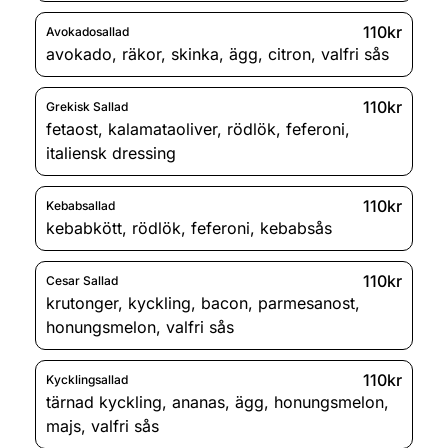
110kr
Avokadosallad
avokado
,
räkor
,
skinka
,
ägg
,
citron
,
valfri sås
110kr
Grekisk Sallad
fetaost
,
kalamataoliver
,
rödlök
,
feferoni
,
italiensk dressing
110kr
Kebabsallad
kebabkött
,
rödlök
,
feferoni
,
kebabsås
110kr
Cesar Sallad
krutonger
,
kyckling
,
bacon
,
parmesanost
,
honungsmelon
,
valfri sås
110kr
Kycklingsallad
tärnad kyckling
,
ananas
,
ägg
,
honungsmelon
,
majs
,
valfri sås