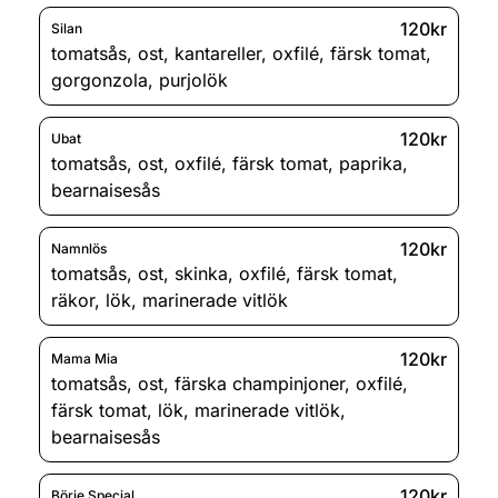
120kr
Silan
tomatsås
,
ost
,
kantareller
,
oxfilé
,
färsk tomat
,
gorgonzola
,
purjolök
120kr
Ubat
tomatsås
,
ost
,
oxfilé
,
färsk tomat
,
paprika
,
bearnaisesås
120kr
Namnlös
tomatsås
,
ost
,
skinka
,
oxfilé
,
färsk tomat
,
räkor
,
lök
,
marinerade vitlök
120kr
Mama Mia
tomatsås
,
ost
,
färska champinjoner
,
oxfilé
,
färsk tomat
,
lök
,
marinerade vitlök
,
bearnaisesås
120kr
Börje Special