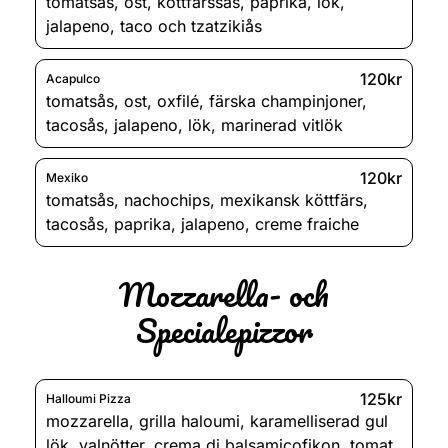
tomatsås
,
ost
,
köttfärssås
,
paprika
,
lök
,
jalapeno
,
taco och tzatzikiås
120kr
Acapulco
tomatsås
,
ost
,
oxfilé
,
färska champinjoner
,
tacosås
,
jalapeno
,
lök
,
marinerad vitlök
120kr
Mexiko
tomatsås
,
nachochips
,
mexikansk köttfärs
,
tacosås
,
paprika
,
jalapeno
,
creme fraiche
Mozzarella- och
Specialepizzor
125kr
Halloumi Pizza
mozzarella
,
grilla haloumi
,
karamelliserad gul
lök
,
valnötter
,
crema di balsamicofikon
,
tomat
,