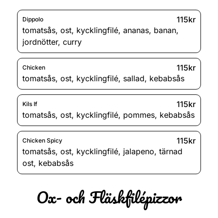
115kr
Dippolo
tomatsås
,
ost
,
kycklingfilé
,
ananas
,
banan
,
jordnötter
,
curry
115kr
Chicken
tomatsås
,
ost
,
kycklingfilé
,
sallad
,
kebabsås
115kr
Kils If
tomatsås
,
ost
,
kycklingfilé
,
pommes
,
kebabsås
115kr
Chicken Spicy
tomatsås
,
ost
,
kycklingfilé
,
jalapeno
,
tärnad
ost
,
kebabsås
Ox- och Fläskfilépizzor