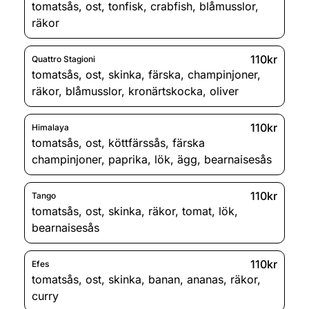
tomatsås
,
ost
,
tonfisk
,
crabfish
,
blåmusslor
,
räkor
110kr
Quattro Stagioni
tomatsås
,
ost
,
skinka
,
färska
,
champinjoner
,
räkor
,
blåmusslor
,
kronärtskocka
,
oliver
110kr
Himalaya
tomatsås
,
ost
,
köttfärssås
,
färska
champinjoner
,
paprika
,
lök
,
ägg
,
bearnaisesås
110kr
Tango
tomatsås
,
ost
,
skinka
,
räkor
,
tomat
,
lök
,
bearnaisesås
110kr
Efes
tomatsås
,
ost
,
skinka
,
banan
,
ananas
,
räkor
,
curry