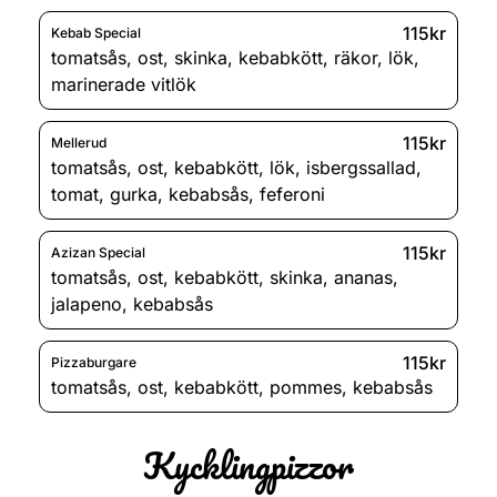
115kr
Kebab Special
tomatsås
,
ost
,
skinka
,
kebabkött
,
räkor
,
lök
,
marinerade vitlök
115kr
Mellerud
tomatsås
,
ost
,
kebabkött
,
lök
,
isbergssallad
,
tomat
,
gurka
,
kebabsås
,
feferoni
115kr
Azizan Special
tomatsås
,
ost
,
kebabkött
,
skinka
,
ananas
,
jalapeno
,
kebabsås
115kr
Pizzaburgare
tomatsås
,
ost
,
kebabkött
,
pommes
,
kebabsås
Kycklingpizzor