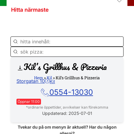
Hitta närmaste
Kil’s Grillhus & Pizzeria
Hemsida
Hem
»
Kil
»
Kil’s Grillhus & Pizzeria
Storgatan 10
Kil
0554-13030
Öppnar 11:00
*ordinarie öppettider, avvikelser kan förekomma
Måndag
11:00 - 21:00
Uppdaterad: 2025-07-01
Tisdag
11:00 - 21:00
Onsdag
11:00 - 21:00
Tvekar du på om menyn är aktuell? Har du någon
allergi?