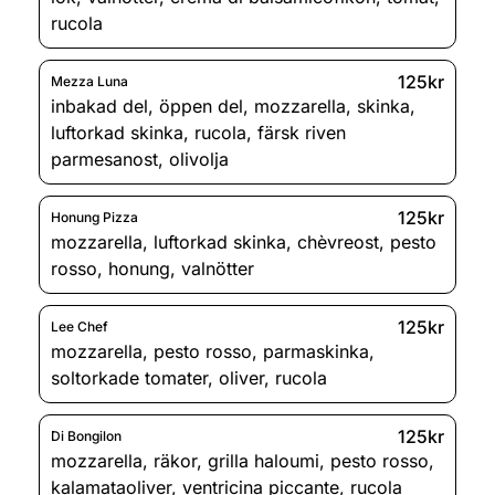
rucola
125kr
Mezza Luna
inbakad del
,
öppen del
,
mozzarella
,
skinka
,
luftorkad skinka
,
rucola
,
färsk riven
parmesanost
,
olivolja
125kr
Honung Pizza
mozzarella
,
luftorkad skinka
,
chèvreost
,
pesto
rosso
,
honung
,
valnötter
125kr
Lee Chef
mozzarella
,
pesto rosso
,
parmaskinka
,
soltorkade tomater
,
oliver
,
rucola
125kr
Di Bongilon
mozzarella
,
räkor
,
grilla haloumi
,
pesto rosso
,
kalamataoliver
,
ventricina piccante
,
rucola