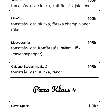
105kr
Venezia
tomatsås
,
ost
,
skinka
,
köttfärssås
,
jalapeno
105kr
Millefiori
tomatsås
,
ost
,
skinka
,
färska champinjoner
,
räkor
105kr
Mesopotamia
tomatsås
,
ost
,
köttfärssås
,
salami
,
lök
(cayennepeppar)
105kr
Calzone Special (inbakad)
tomatsås
,
ost
,
skinka
,
räkor
Pizza Klass 4
110kr
Havet Special