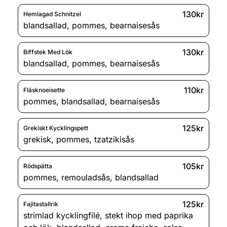
130kr
Hemlagad Schnitzel
blandsallad
,
pommes
,
bearnaisesås
130kr
Biffstek Med Lök
blandsallad
,
pommes
,
bearnaisesås
110kr
Fläsknoeisette
pommes
,
blandsallad
,
bearnaisesås
125kr
Grekiskt Kycklingspett
grekisk
,
pommes
,
tzatzikisås
105kr
Rödspätta
pommes
,
remouladsås
,
blandsallad
125kr
Fajitastallrik
strimlad kycklingfilé
,
stekt ihop med paprika