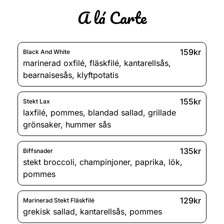
A lá Carte
159kr
Black And White
marinerad oxfilé
,
fläskfilé
,
kantarellsås
,
bearnaisesås
,
klyftpotatis
155kr
Stekt Lax
laxfilé
,
pommes
,
blandad sallad
,
grillade
grönsaker
,
hummer sås
135kr
Biffsnader
stekt broccoli
,
champinjoner
,
paprika
,
lök
,
pommes
129kr
Marinerad Stekt Fläskfilé
grekisk sallad
,
kantarellsås
,
pommes