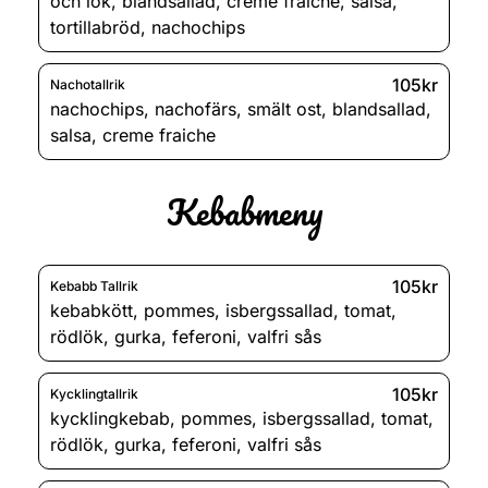
och lök
,
blandsallad
,
creme fraiche
,
salsa
,
tortillabröd
,
nachochips
105kr
Nachotallrik
nachochips
,
nachofärs
,
smält ost
,
blandsallad
,
salsa
,
creme fraiche
Kebabmeny
105kr
Kebabb Tallrik
kebabkött
,
pommes
,
isbergssallad
,
tomat
,
rödlök
,
gurka
,
feferoni
,
valfri sås
105kr
Kycklingtallrik
kycklingkebab
,
pommes
,
isbergssallad
,
tomat
,
rödlök
,
gurka
,
feferoni
,
valfri sås