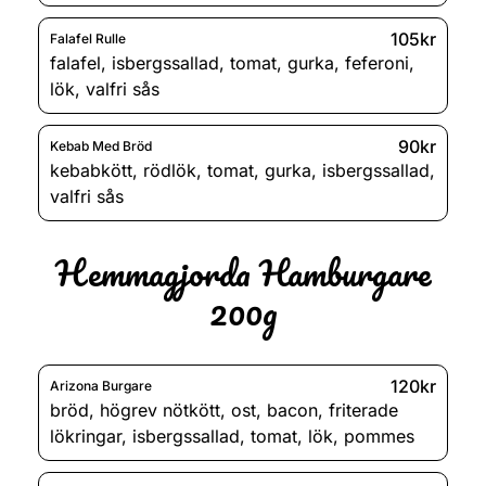
105kr
Falafel Rulle
falafel
,
isbergssallad
,
tomat
,
gurka
,
feferoni
,
lök
,
valfri sås
90kr
Kebab Med Bröd
kebabkött
,
rödlök
,
tomat
,
gurka
,
isbergssallad
,
valfri sås
Hemmagjorda Hamburgare
200g
120kr
Arizona Burgare
bröd
,
högrev nötkött
,
ost
,
bacon
,
friterade
lökringar
,
isbergssallad
,
tomat
,
lök
,
pommes