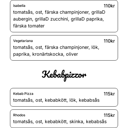
110kr
Isabella
tomatsås
,
ost
,
färska champinjoner
,
grillaD
aubergin
,
grillaD zucchini
,
grillaD paprika
,
färska tomater
110kr
Vegetariana
tomatsås
,
ost
,
färska champinjoner
,
lök
,
paprika
,
kronärtskocka
,
oliver
Kebabpizzor
115kr
Kebab Pizza
tomatsås
,
ost
,
kebabkött
,
lök
,
kebabsås
115kr
Rhodos
tomatsås
,
ost
,
kebabkött
,
skinka
,
kebabsås