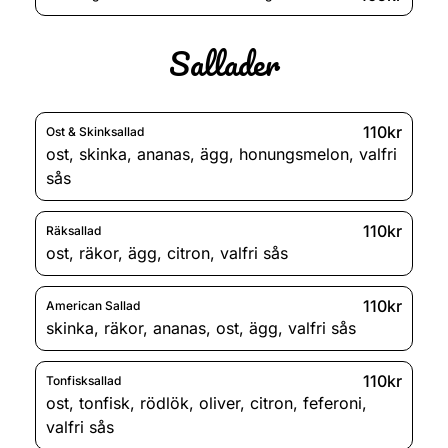
Sallader
110kr
Ost & Skinksallad
ost
,
skinka
,
ananas
,
ägg
,
honungsmelon
,
valfri
sås
110kr
Räksallad
ost
,
räkor
,
ägg
,
citron
,
valfri sås
110kr
American Sallad
skinka
,
räkor
,
ananas
,
ost
,
ägg
,
valfri sås
110kr
Tonfisksallad
ost
,
tonfisk
,
rödlök
,
oliver
,
citron
,
feferoni
,
valfri sås