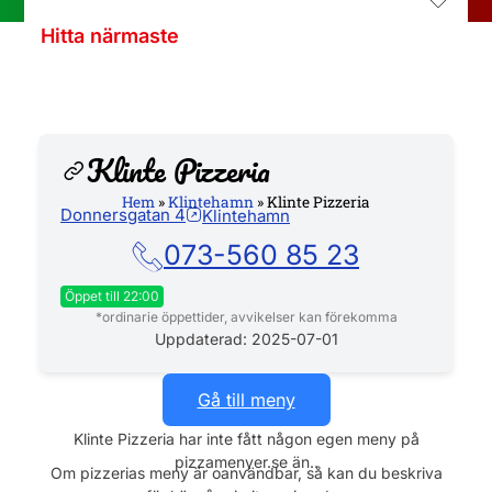
Hitta närmaste
Klinte Pizzeria
Hem
»
Klintehamn
»
Klinte Pizzeria
Donnersgatan 4
Klintehamn
Hemsida
073-560 85 23
Öppet till 22:00
*ordinarie öppettider, avvikelser kan förekomma
Måndag
11:00 - 22:00
Uppdaterad: 2025-07-01
Tisdag
11:00 - 22:00
Onsdag
11:00 - 22:00
Gå till meny
Torsdag
11:00 - 22:00
Klinte Pizzeria har inte fått någon egen meny på
Fredag
11:00 - 22:00
pizzamenyer.se än..
Lördag
11:00 - 22:00
Om pizzerias meny är oanvändbar, så kan du beskriva