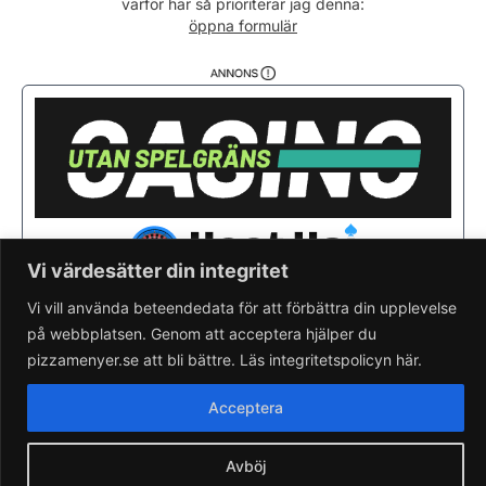
varför här så prioriterar jag denna:
Söndag
11:00 - 22:00
öppna formulär
Vi värdesätter din integritet
Vi vill använda beteendedata för att förbättra din upplevelse
på webbplatsen. Genom att acceptera hjälper du
Saknar du din pizzeria?
Lägg till pizzeria.
pizzamenyer.se att bli bättre. Läs integritetspolicyn här.
Skapa gratis pizzeria-hemsida
Läs om pizzamenyer.se
Acceptera
Artiklar & nyheter
Rensa cookieval
Avböj