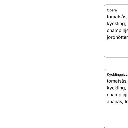
Opera
tomatsås
kyckling
,
champinj
jordnötter
Kycklingpizz
tomatsås
kyckling
,
champinj
ananas
,
l