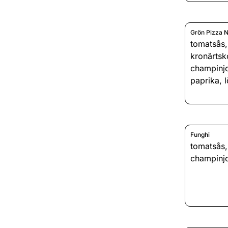
Grön Pizza N
tomatsås
kronärts
champinj
paprika
,
Funghi
tomatsås
champinj