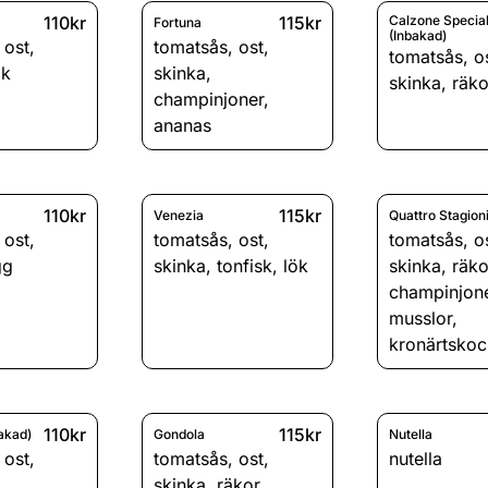
110kr
115kr
Calzone Specia
Fortuna
(Inbakad)
,
ost
,
tomatsås
,
ost
,
tomatsås
,
o
ök
skinka
,
skinka
,
räko
champinjoner
,
ananas
110kr
115kr
Venezia
Quattro Stagion
,
ost
,
tomatsås
,
ost
,
tomatsås
,
o
gg
skinka
,
tonfisk
,
lök
skinka
,
räko
champinjon
musslor
,
kronärtsko
110kr
115kr
akad)
Gondola
Nutella
,
ost
,
tomatsås
,
ost
,
nutella
skinka
,
räkor