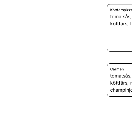
Köttfärspizz
tomatsås
köttfärs
,
Carmen
tomatsås
köttfärs
,
champinj