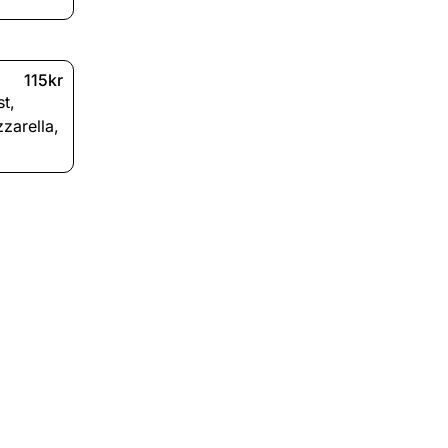
115kr
st
,
zarella
,