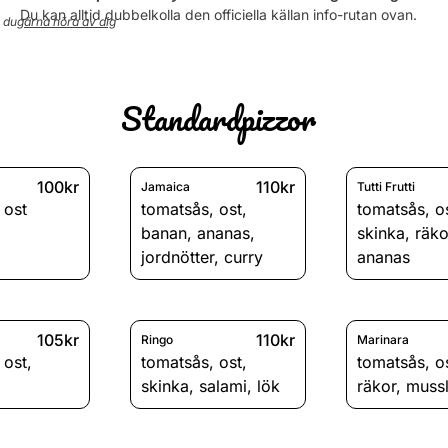
Torsdag
11:00 - 21:00
Du kan alltid dubbelkolla den officiella källan info-rutan ovan.
r du
gärna höra av dig
Fredag
11:00 - 22:00
Lördag
12:00 - 22:00
Söndag
12:00 - 21:00
Standardpizzor
100kr
110kr
Jamaica
Tutti Frutti
,
ost
tomatsås
,
ost
,
tomatsås
,
o
banan
,
ananas
,
skinka
,
räko
jordnötter
,
curry
ananas
105kr
110kr
Ringo
Marinara
,
ost
,
tomatsås
,
ost
,
tomatsås
,
o
skinka
,
salami
,
lök
räkor
,
muss