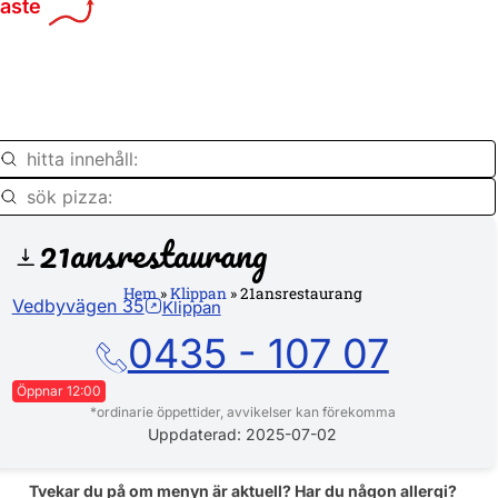
maste
21ansrestaurang
Hemsid
Hem
»
Klippan
»
21ansrestaurang
Vedbyvägen 35
Klippan
0435 - 107 07
Öppnar 12:00
*ordinarie öppettider, avvikelser kan förekomma
Måndag
11:00 - 21:00
Uppdaterad: 2025-07-02
Tisdag
11:00 - 21:00
Onsdag
11:00 - 21:00
Tvekar du på om menyn är aktuell? Har du någon allergi?