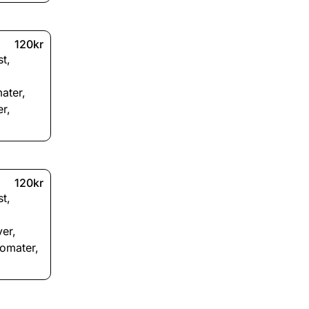
120kr
st
,
ater
,
er
,
120kr
st
,
ver
,
tomater
,