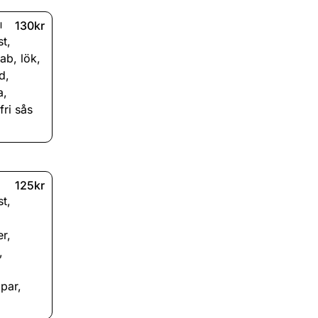
130kr
l
st
,
bab
,
lök
,
ad
,
a
,
fri sås
125kr
st
,
er
,
,
par
,