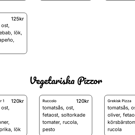
125kr
,
ost
,
kebab
,
lök
,
lapeño
,
Vegetariska Pizzor
120kr
120kr
r 1
Ruccolo
Grekisk Pizza
,
ost
,
tomatsås
,
ost
,
tomatsås
,
o
fetaost
,
soltorkade
oliver
,
fetao
oner
,
tomater
,
rucola
,
körsbärstom
prika
,
lök
pesto
rucola