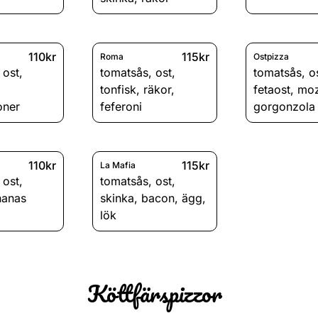
110kr
115kr
Roma
Ostpizza
,
ost
,
tomatsås
,
ost
,
tomatsås
,
o
tonfisk
,
räkor
,
fetaost
,
moz
oner
feferoni
gorgonzola
110kr
115kr
La Mafia
,
ost
,
tomatsås
,
ost
,
nanas
skinka
,
bacon
,
ägg
,
lök
Köttfärspizzor