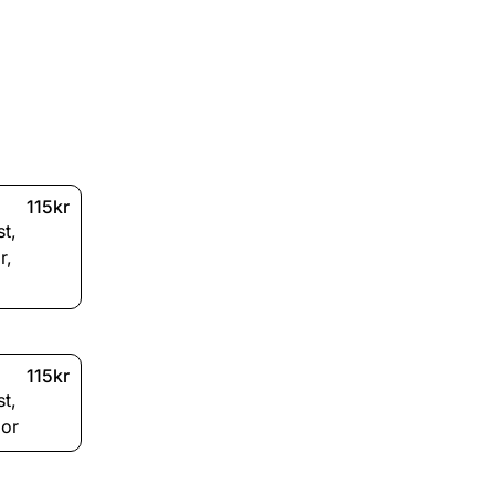
115kr
st
,
r
,
115kr
st
,
lor