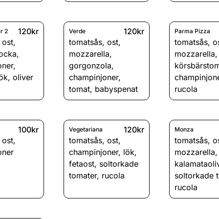
120kr
120kr
r 2
Verde
Parma Pizza
,
ost
,
tomatsås
,
ost
,
tomatsås
,
o
kocka
,
mozzarella
,
mozzarella
,
oner
,
gorgonzola
,
körsbärstom
lök
,
oliver
champinjoner
,
champinjon
tomat
,
babyspenat
rucola
100kr
120kr
Vegetariana
Monza
,
ost
,
tomatsås
,
ost
,
tomatsås
,
o
oner
champinjoner
,
lök
,
mozzarella
,
fetaost
,
soltorkade
kalamataoli
tomater
,
rucola
soltorkade 
rucola