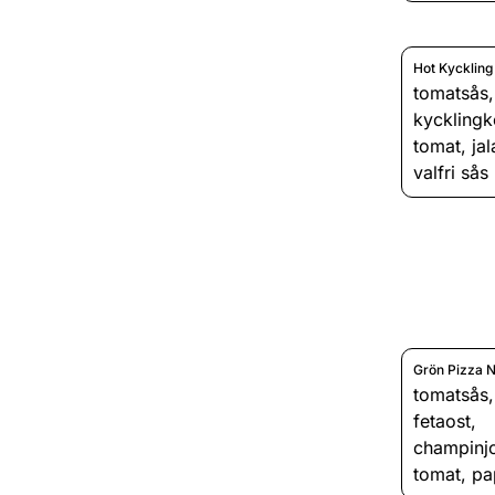
Hot Kyckling
tomatsås
kyckling
tomat
,
ja
valfri sås
Grön Pizza N
tomatsås
fetaost
,
champinj
tomat
,
pa