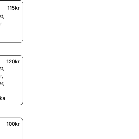
l
115kr
st
,
r
120kr
i
st
,
r
,
er
,
cka
100kr