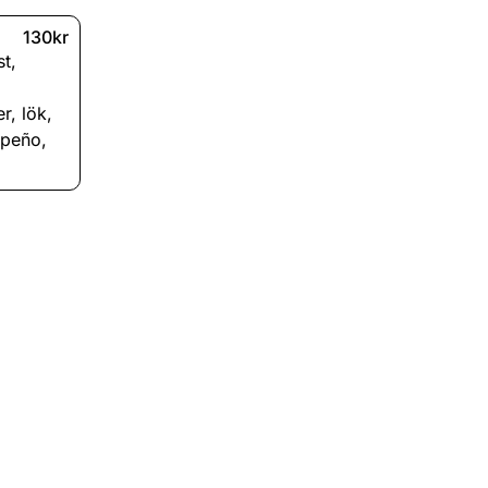
130kr
st
,
er
,
lök
,
apeño
,