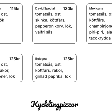
115kr
130kr
a
David Special
Mexicana
,
ost
,
tomatsås
,
ost
,
tomatsås
,
o
lök
skinka
,
köttfärs
,
köttfärs
,
pepperonikorv
,
lök
,
champinjon
valfri sås
piri-piri
,
jal
tacokrydda
125kr
125kr
Bologna
,
ost
,
tomatsås
,
ost
,
räkor
,
köttfärs
,
räkor
,
oner
,
lök
grillad paprika
,
lök
Kycklingpizzor