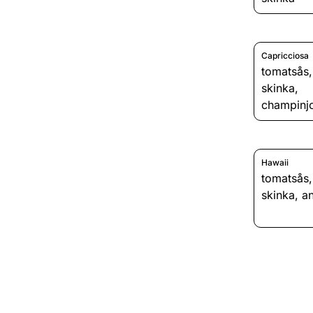
Capricciosa
tomatsås
skinka
,
champinj
Hawaii
tomatsås
skinka
,
a