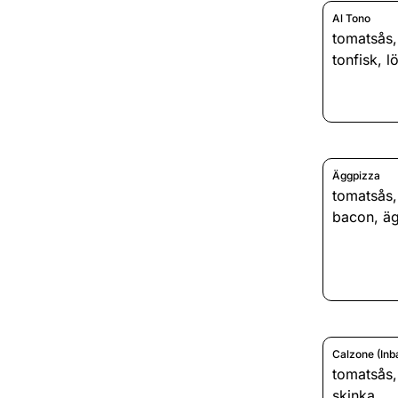
Al Tono
tomatsås
tonfisk
,
l
Äggpizza
tomatsås
bacon
,
ä
Calzone (Inb
tomatsås
skinka