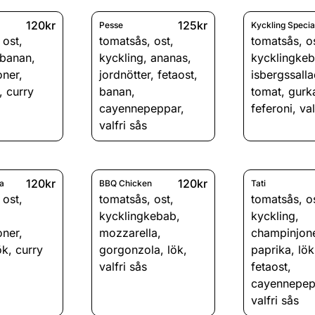
120kr
125kr
Pesse
Kyckling Specia
,
ost
,
tomatsås
,
ost
,
tomatsås
,
o
banan
,
kyckling
,
ananas
,
kycklingke
oner
,
jordnötter
,
fetaost
,
isbergssall
,
curry
banan
,
tomat
,
gurk
cayennepeppar
,
feferoni
,
val
valfri sås
120kr
120kr
a
BBQ Chicken
Tati
,
ost
,
tomatsås
,
ost
,
tomatsås
,
o
kycklingkebab
,
kyckling
,
oner
,
mozzarella
,
champinjon
ök
,
curry
gorgonzola
,
lök
,
paprika
,
lök
valfri sås
fetaost
,
cayennepep
valfri sås