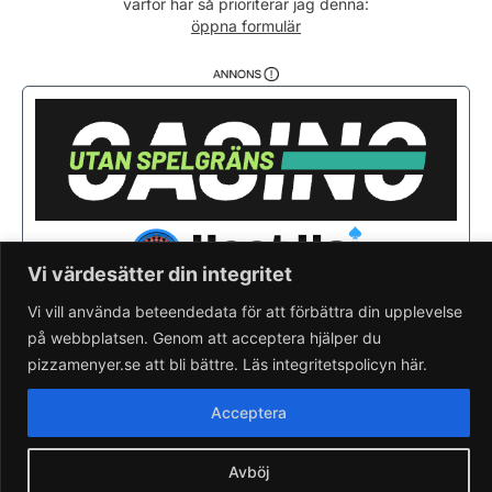
varför här så prioriterar jag denna:
Söndag
13:00 - 01:00
öppna formulär
Vi värdesätter din integritet
Vi vill använda beteendedata för att förbättra din upplevelse
på webbplatsen. Genom att acceptera hjälper du
Saknar du din pizzeria?
Lägg till pizzeria.
pizzamenyer.se att bli bättre. Läs integritetspolicyn här.
Skapa gratis pizzeria-hemsida
Läs om pizzamenyer.se
Acceptera
Artiklar & nyheter
Rensa cookieval
Avböj