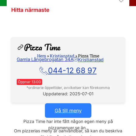
Hitta närmaste
Pizza Time
Hem
»
Kristianstad
»
Pizza Time
Gamla Långebrogatan 34A
Kristianstad
Hemsida
044-12 68 97
Öppnar 13:00
*ordinarie öppettider, avvikelser kan förekomma
Måndag
16:00 - 01:00
Uppdaterad: 2025-07-01
Tisdag
16:00 - 23:59
Onsdag
16:00 - 01:00
Gå till meny
Torsdag
16:00 - 01:00
Pizza Time har inte fått någon egen meny på
Fredag
16:00 - 01:00
pizzamenyer.se än..
Lördag
13:00 - 01:00
Om pizzerias meny är oanvändbar, så kan du beskriva