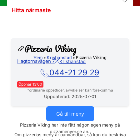
Hitta närmaste
Pizzeria Viking
Hem
»
Kristianstad
»
Pizzeria Viking
Hagtornsvägen 7
Kristianstad
Hemsida
044-21 29 29
Öppnar 13:00
*ordinarie öppettider, avvikelser kan förekomma
Måndag
16:00 - 22:00
Uppdaterad: 2025-07-01
Tisdag
16:00 - 22:00
Onsdag
16:00 - 22:00
Gå till meny
Torsdag
16:00 - 22:00
Pizzeria Viking har inte fått någon egen meny på
Fredag
16:00 - 22:00
pizzamenyer.se än..
Lördag
13:00 - 22:00
Om pizzerias meny är oanvändbar, så kan du beskriva