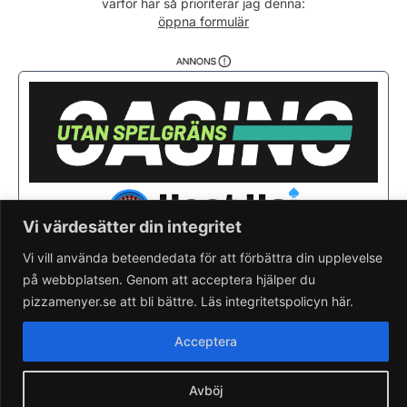
varför här så prioriterar jag denna:
Söndag
13:00 - 21:00
öppna formulär
Vi värdesätter din integritet
Vi vill använda beteendedata för att förbättra din upplevelse
på webbplatsen. Genom att acceptera hjälper du
Saknar du din pizzeria?
Lägg till pizzeria.
pizzamenyer.se att bli bättre. Läs integritetspolicyn här.
Skapa gratis pizzeria-hemsida
Läs om pizzamenyer.se
Acceptera
Artiklar & nyheter
Rensa cookieval
Avböj