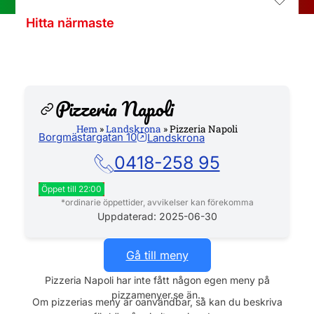
Hitta närmaste
Pizzeria Napoli
Hem
»
Landskrona
»
Pizzeria Napoli
Borgmästargatan 10
Landskrona
Hemsida
0418-258 95
Öppet till 22:00
*ordinarie öppettider, avvikelser kan förekomma
Måndag
11:30 - 22:00
Uppdaterad: 2025-06-30
Tisdag
11:30 - 22:00
Onsdag
11:30 - 22:00
Gå till meny
Torsdag
11:30 - 22:00
Pizzeria Napoli har inte fått någon egen meny på
Fredag
11:30 - 22:00
pizzamenyer.se än..
Lördag
11:30 - 22:00
Om pizzerias meny är oanvändbar, så kan du beskriva