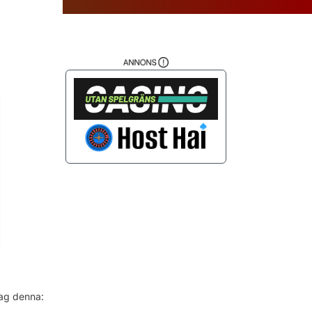
da
jag denna: