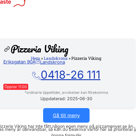
maste
Pizzeria Viking
Hem
»
Landskrona
»
Pizzeria Viking
Eriksgatan 90A
Landskrona
Hemsi
0418-26 111
Öppnar 11:00
*ordinarie öppettider, avvikelser kan förekomma
Måndag
11:00 - 21:00
Uppdaterad: 2025-06-30
Tisdag
11:00 - 21:00
Gå till meny
Onsdag
11:00 - 21:00
izzeria Viking har inte fått någon egen meny på pizzamenyer.se än..
s meny är oanvändbar, så kan du beskriva varför här så prioriterar 
Torsdag
11:00 - 21:00
öppna formulär