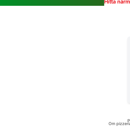
Hitta när
P
Om pizzeria