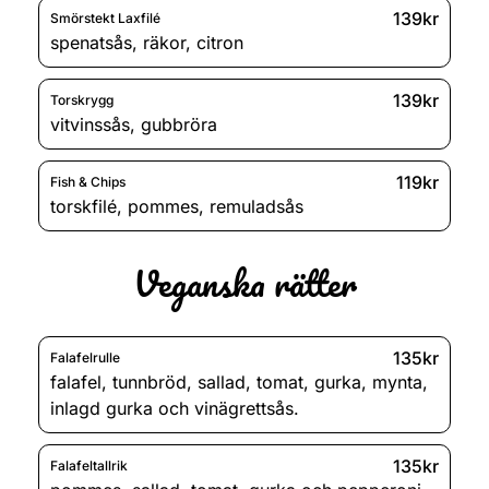
139kr
Smörstekt Laxfilé
spenatsås
,
räkor
,
citron
139kr
Torskrygg
vitvinssås
,
gubbröra
119kr
Fish & Chips
torskfilé
,
pommes
,
remuladsås
Veganska rätter
135kr
Falafelrulle
falafel
,
tunnbröd
,
sallad
,
tomat
,
gurka
,
mynta
,
inlagd gurka och vinägrettsås.
135kr
Falafeltallrik