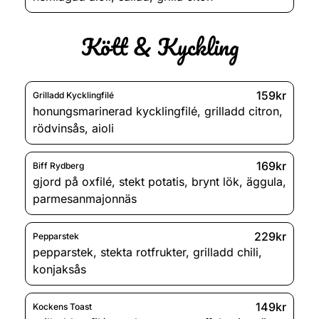
Kött & Kyckling
159kr
Grilladd Kycklingfilé
honungsmarinerad kycklingfilé
,
grilladd citron
,
rödvinsås
,
aioli
169kr
Biff Rydberg
gjord på oxfilé
,
stekt potatis
,
brynt lök
,
äggula
,
parmesanmajonnäs
229kr
Pepparstek
pepparstek
,
stekta rotfrukter
,
grilladd chili
,
konjaksås
149kr
Kockens Toast