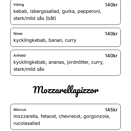
140kr
Viking
kebab
,
isbergssallad
,
gurka
,
pepperoni
,
stark/mild sås (båt)
140kr
Nisse
kycklingkebab
,
banan
,
curry
140kr
Anfield
kycklingkebab
,
ananas
,
jordnötter
,
curry
,
stark/mild sås
Mozzarellapizzor
145kr
Marcus
mozzarella
,
fetaost
,
chevreost
,
gorgonzola
,
rucolasallad