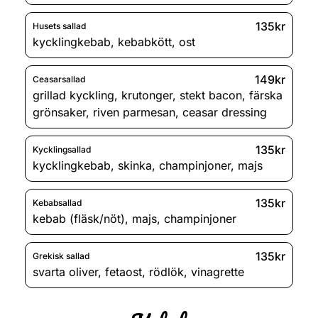
135kr
Husets sallad
kycklingkebab
,
kebabkött
,
ost
149kr
Ceasarsallad
grillad kyckling
,
krutonger
,
stekt bacon
,
färska
grönsaker
,
riven parmesan
,
ceasar dressing
135kr
Kycklingsallad
kycklingkebab
,
skinka
,
champinjoner
,
majs
135kr
Kebabsallad
kebab (fläsk/nöt)
,
majs
,
champinjoner
135kr
Grekisk sallad
svarta oliver
,
fetaost
,
rödlök
,
vinagrette