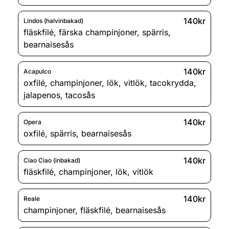
140kr
Lindos (halvinbakad)
fläskfilé
,
färska champinjoner
,
spärris
,
bearnaisesås
140kr
Acapulco
oxfilé
,
champinjoner
,
lök
,
vitlök
,
tacokrydda
,
jalapenos
,
tacosås
140kr
Opera
oxfilé
,
spärris
,
bearnaisesås
140kr
Ciao Ciao (inbakad)
fläskfilé
,
champinjoner
,
lök
,
vitlök
140kr
Reale
champinjoner
,
fläskfilé
,
bearnaisesås