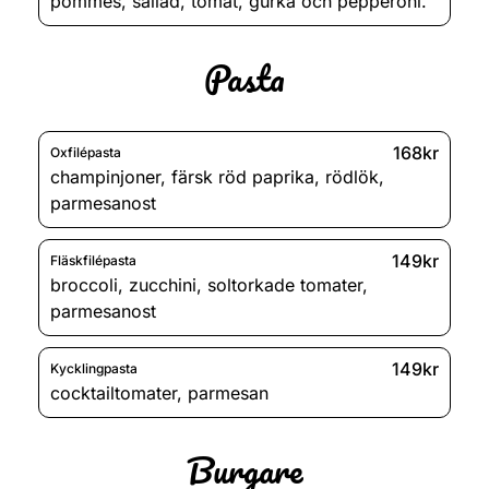
pommes
,
sallad
,
tomat
,
gurka och pepperoni.
Pasta
168kr
Oxfilépasta
champinjoner
,
färsk röd paprika
,
rödlök
,
parmesanost
149kr
Fläskfilépasta
broccoli
,
zucchini
,
soltorkade tomater
,
parmesanost
149kr
Kycklingpasta
cocktailtomater
,
parmesan
Burgare