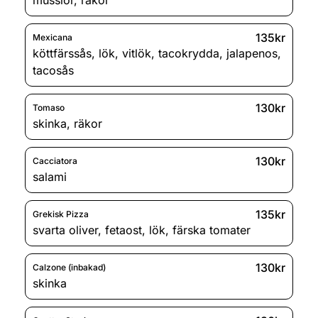
135kr
Mexicana
köttfärssås
,
lök
,
vitlök
,
tacokrydda
,
jalapenos
,
tacosås
130kr
Tomaso
skinka
,
räkor
130kr
Cacciatora
salami
135kr
Grekisk Pizza
svarta oliver
,
fetaost
,
lök
,
färska tomater
130kr
Calzone (inbakad)
skinka