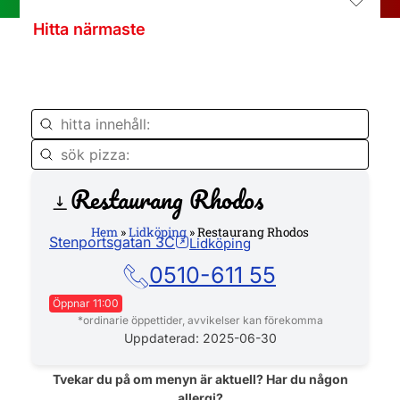
Hitta närmaste
Restaurang Rhodos
Hemsida
Hem
»
Lidköping
»
Restaurang Rhodos
Stenportsgatan 3C
Lidköping
0510-611 55
Öppnar 11:00
*ordinarie öppettider, avvikelser kan förekomma
Måndag
11:00 - 22:00
Uppdaterad: 2025-06-30
Tisdag
11:00 - 22:00
Onsdag
11:00 - 22:00
Tvekar du på om menyn är aktuell? Har du någon
allergi?