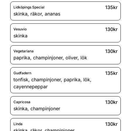
135kr
Lidköpings Special
skinka
,
räkor
,
ananas
130kr
Vesuvio
skinka
130kr
Vegetariana
paprika
,
champinjoner
,
oliver
,
lök
135kr
Gudfadern
tonfisk
,
champinjoner
,
paprika
,
lök
,
cayennepeppar
130kr
Capricosa
skinka
,
champinjoner
130kr
Linda
skinka
,
räkor
,
champinjoner