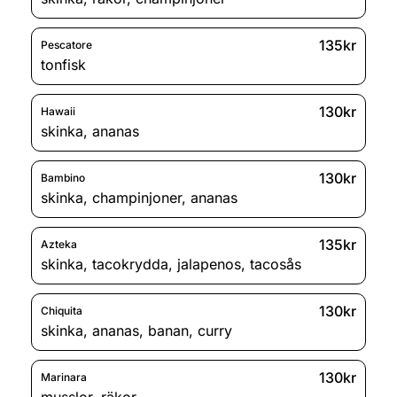
135kr
Pescatore
tonfisk
130kr
Hawaii
skinka
,
ananas
130kr
Bambino
skinka
,
champinjoner
,
ananas
135kr
Azteka
skinka
,
tacokrydda
,
jalapenos
,
tacosås
130kr
Chiquita
skinka
,
ananas
,
banan
,
curry
130kr
Marinara
musslor
,
räkor