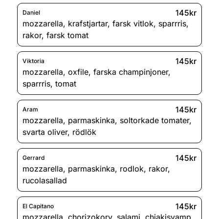
145kr
Daniel
mozzarella
,
krafstjartar
,
farsk vitlok
,
sparrris
,
rakor
,
farsk tomat
145kr
Viktoria
mozzarella
,
oxfile
,
farska champinjoner
,
sparrris
,
tomat
145kr
Aram
mozzarella
,
parmaskinka
,
soltorkade tomater
,
svarta oliver
,
rödlök
145kr
Gerrard
mozzarella
,
parmaskinka
,
rodlok
,
rakor
,
rucolasallad
145kr
El Capitano
mozzarella
,
chorizokorv
,
salami
,
chiakisvamp
,