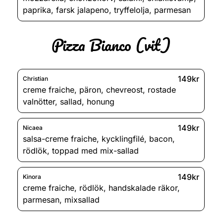
paprika
,
farsk jalapeno
,
tryffelolja
,
parmesan
Pizza Bianco (vit)
149kr
Christian
creme fraiche
,
päron
,
chevreost
,
rostade
valnötter
,
sallad
,
honung
149kr
Nicaea
salsa-creme fraiche
,
kycklingfilé
,
bacon
,
rödlök
,
toppad med mix-sallad
149kr
Kinora
creme fraiche
,
rödlök
,
handskalade räkor
,
parmesan
,
mixsallad