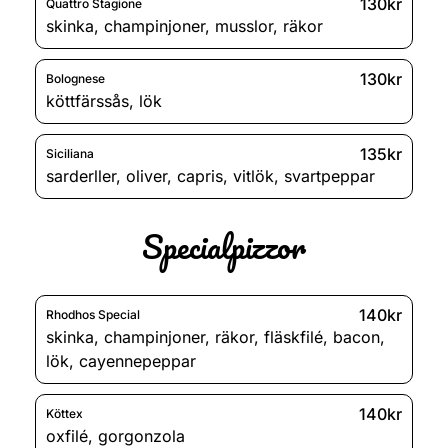
130kr
Quattro Stagione
skinka
,
champinjoner
,
musslor
,
räkor
130kr
Bolognese
köttfärssås
,
lök
135kr
Siciliana
sarderller
,
oliver
,
capris
,
vitlök
,
svartpeppar
Specialpizzor
140kr
Rhodhos Special
skinka
,
champinjoner
,
räkor
,
fläskfilé
,
bacon
,
lök
,
cayennepeppar
140kr
Köttex
oxfilé
,
gorgonzola