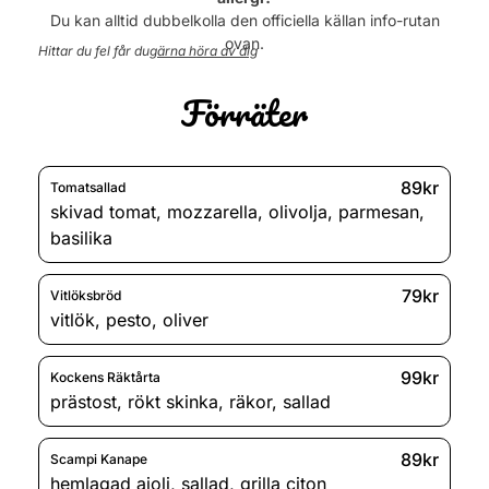
Torsdag
11:00 - 22:00
Du kan alltid dubbelkolla den officiella källan info-rutan
Fredag
11:00 - 01:00
ovan.
Hittar du fel får du
gärna höra av dig
Lördag
11:00 - 01:00
Söndag
12:00 - 22:00
Förräter
89kr
Tomatsallad
skivad tomat
,
mozzarella
,
olivolja
,
parmesan
,
basilika
79kr
Vitlöksbröd
vitlök
,
pesto
,
oliver
99kr
Kockens Räktårta
prästost
,
rökt skinka
,
räkor
,
sallad
89kr
Scampi Kanape
hemlagad aioli
,
sallad
,
grilla citon