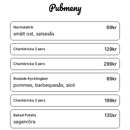
Pubmeny
69kr
Nachotallrik
smält ost
,
salsasås
129kr
Charkbricka 2 pers
299kr
Charkbricka 5 pers
89kr
Rostade Kycklingben
pommes
,
barbequesås
,
aioli
199kr
Charkbricka 3 pers
135kr
Bakad Potatis
sagenröra