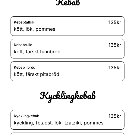
Kebab
135kr
Kebabtallrik
kött
,
lök
,
pommes
135kr
Kebabrulle
kött
,
färskt tunnbröd
135kr
Kebab i bröd
kött
,
färskt pitabröd
Kycklingkebab
135kr
Kycklingkebab
kyckling
,
fetaost
,
lök
,
tzatziki
,
pommes