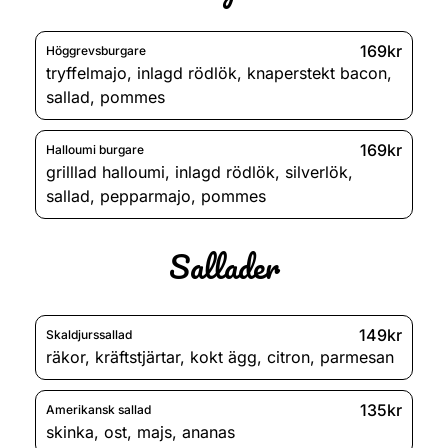
169kr
Höggrevsburgare
tryffelmajo
,
inlagd rödlök
,
knaperstekt bacon
,
sallad
,
pommes
169kr
Halloumi burgare
grilllad halloumi
,
inlagd rödlök
,
silverlök
,
sallad
,
pepparmajo
,
pommes
Sallader
149kr
Skaldjurssallad
räkor
,
kräftstjärtar
,
kokt ägg
,
citron
,
parmesan
135kr
Amerikansk sallad
skinka
,
ost
,
majs
,
ananas