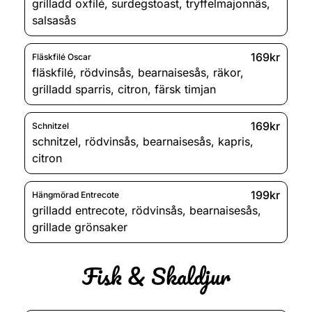
grilladd oxfilé
,
surdegstoast
,
tryffelmajonnäs
,
salsasås
169kr
Fläskfilé Oscar
fläskfilé
,
rödvinsås
,
bearnaisesås
,
räkor
,
grilladd sparris
,
citron
,
färsk timjan
169kr
Schnitzel
schnitzel
,
rödvinsås
,
bearnaisesås
,
kapris
,
citron
199kr
Hängmörad Entrecote
grilladd entrecote
,
rödvinsås
,
bearnaisesås
,
grillade grönsaker
Fisk & Skaldjur