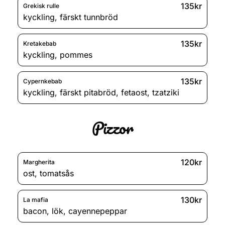
135kr
Grekisk rulle
kyckling
,
färskt tunnbröd
135kr
Kretakebab
kyckling
,
pommes
135kr
Cypernkebab
kyckling
,
färskt pitabröd
,
fetaost
,
tzatziki
Pizzor
120kr
Margherita
ost
,
tomatsås
130kr
La mafia
bacon
,
lök
,
cayennepeppar