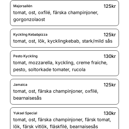
125kr
Majorsallén
tomat
,
ost
,
oxfilé
,
färska champinjoner
,
gorgonzolaost
125kr
Kyckling Kebabpizza
tomat
,
ost
,
lök
,
kycklingkebab
,
stark/mild sås
130kr
Pesto Kyckling
tomat
,
mozzarella
,
kyckling
,
creme fraiche
,
pesto
,
soltorkade tomater
,
rucola
125kr
Jamaica
tomat
,
ost
,
färska champinjoner
,
oxfilé
,
bearnaisesås
130kr
Yuksel Special
tomat
,
ost
,
färska champinjoner
,
färsk tomat
,
lök
,
färsk vitlök
,
fläskfilé
,
bearnaisesås