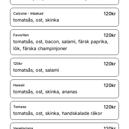
120kr
Calzone - Inbakad
tomatsås
,
ost
,
skinka
120kr
Favoriten
tomatsås
,
ost
,
bacon
,
salami
,
färsk paprika
,
lök
,
färska champinjoner
120kr
120kr
tomatsås
,
ost
,
salami
120kr
Hawaii
tomatsås
,
ost
,
skinka
,
ananas
120kr
Tomaso
tomatsås
,
ost
,
skinka
,
handskalade räkor
120kr
Vegetariana