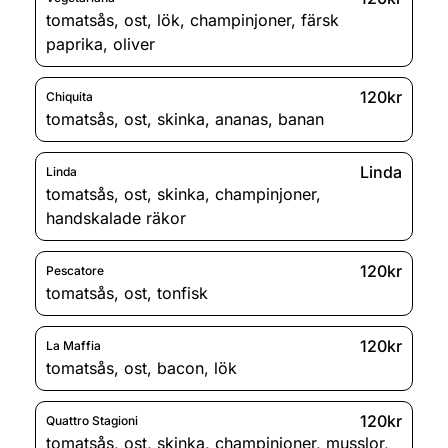
tomatsås
,
ost
,
lök
,
champinjoner
,
färsk
paprika
,
oliver
120kr
Chiquita
tomatsås
,
ost
,
skinka
,
ananas
,
banan
Linda
Linda
tomatsås
,
ost
,
skinka
,
champinjoner
,
handskalade räkor
120kr
Pescatore
tomatsås
,
ost
,
tonfisk
120kr
La Maffia
tomatsås
,
ost
,
bacon
,
lök
120kr
Quattro Stagioni
tomatsås
,
ost
,
skinka
,
champinjoner
,
musslor
,