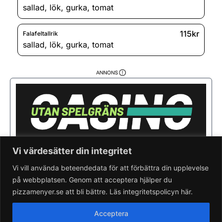
sallad
,
lök
,
gurka
,
tomat
115kr
Falafeltallrik
sallad
,
lök
,
gurka
,
tomat
Vi värdesätter din integritet
Vi vill använda beteendedata för att förbättra din upplevelse
på webbplatsen. Genom att acceptera hjälper du
pizzamenyer.se att bli bättre. Läs integritetspolicyn här.
Saknar du din pizzeria?
Lägg till pizzeria.
Skapa gratis pizzeria-hemsida
Acceptera