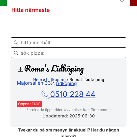
Hitta närmaste
Roma’s Lidköping
Hemsida
Hem
»
Lidköping
»
Roma’s Lidköping
Majorsallén 33
Lidköping
0510 228 44
Öppnar 11:00
*ordinarie öppettider, avvikelser kan förekomma
Måndag
11:00 - 22:00
Uppdaterad: 2025-06-30
Tisdag
11:00 - 22:00
Tvekar du på om menyn är aktuell? Har du någon
allergi?