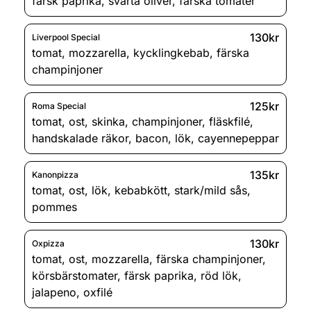
färsk paprika
,
svarta oliver
,
färska tomater
130kr
Liverpool Special
tomat
,
mozzarella
,
kycklingkebab
,
färska
champinjoner
125kr
Roma Special
tomat
,
ost
,
skinka
,
champinjoner
,
fläskfilé
,
handskalade räkor
,
bacon
,
lök
,
cayennepeppar
135kr
Kanonpizza
tomat
,
ost
,
lök
,
kebabkött
,
stark/mild sås
,
pommes
130kr
Oxpizza
tomat
,
ost
,
mozzarella
,
färska champinjoner
,
körsbärstomater
,
färsk paprika
,
röd lök
,
jalapeno
,
oxfilé