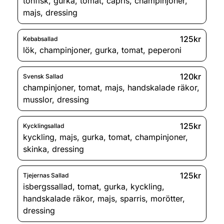
tonfisk
,
gurka
,
tomat
,
capris
,
champinjoner
,
majs
,
dressing
125kr
Kebabsallad
lök
,
champinjoner
,
gurka
,
tomat
,
peperoni
120kr
Svensk Sallad
champinjoner
,
tomat
,
majs
,
handskalade räkor
,
musslor
,
dressing
125kr
Kycklingsallad
kyckling
,
majs
,
gurka
,
tomat
,
champinjoner
,
skinka
,
dressing
125kr
Tjejernas Sallad
isbergssallad
,
tomat
,
gurka
,
kyckling
,
handskalade räkor
,
majs
,
sparris
,
morötter
,
dressing