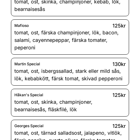
tomat
,
ost
,
skinka
,
champinjoner
,
kebab
,
lök
,
bearnaisesås
125kr
Mafioso
tomat
,
ost
,
färska champinjoner
,
lök
,
bacon
,
salami
,
cayennepeppar
,
färska tomater
,
peperoni
130kr
Martin Special
tomat
,
ost
,
isbergssallad
,
stark eller mild sås
,
lök
,
kebabkött
,
färsk tomat
,
skivad pepperoni
125kr
Håkan's Special
tomat
,
ost
,
skinka
,
champinjoner
,
bearnaisesås
,
fläskfilé
,
lök
125kr
Georges Special
tomat
,
ost
,
tärnad salladsost
,
jalapeno
,
vitlök
,