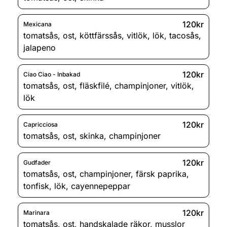
120kr
Mexicana
tomatsås
,
ost
,
köttfärssås
,
vitlök
,
lök
,
tacosås
,
jalapeno
120kr
Ciao Ciao - Inbakad
tomatsås
,
ost
,
fläskfilé
,
champinjoner
,
vitlök
,
lök
120kr
Capricciosa
tomatsås
,
ost
,
skinka
,
champinjoner
120kr
Gudfader
tomatsås
,
ost
,
champinjoner
,
färsk paprika
,
tonfisk
,
lök
,
cayennepeppar
120kr
Marinara
tomatsås
,
ost
,
handskalade räkor
,
musslor