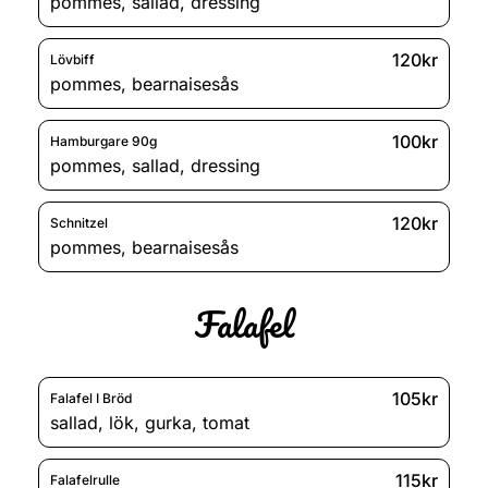
pommes
,
sallad
,
dressing
120kr
Lövbiff
pommes
,
bearnaisesås
100kr
Hamburgare 90g
pommes
,
sallad
,
dressing
120kr
Schnitzel
pommes
,
bearnaisesås
Falafel
105kr
Falafel I Bröd
sallad
,
lök
,
gurka
,
tomat
115kr
Falafelrulle