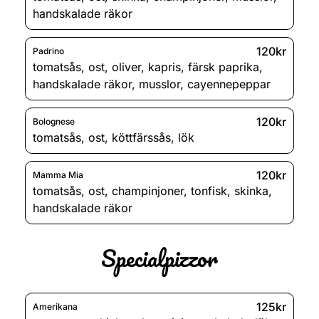
handskalade räkor
120kr
Padrino
tomatsås
,
ost
,
oliver
,
kapris
,
färsk paprika
,
handskalade räkor
,
musslor
,
cayennepeppar
120kr
Bolognese
tomatsås
,
ost
,
köttfärssås
,
lök
120kr
Mamma Mia
tomatsås
,
ost
,
champinjoner
,
tonfisk
,
skinka
,
handskalade räkor
Specialpizzor
125kr
Amerikana