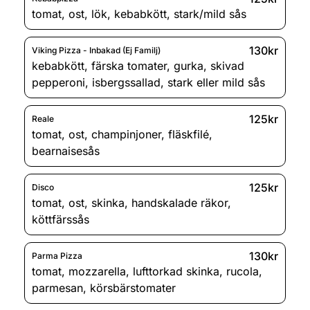
tomat
,
ost
,
lök
,
kebabkött
,
stark/mild sås
130kr
Viking Pizza - Inbakad (Ej Familj)
kebabkött
,
färska tomater
,
gurka
,
skivad
pepperoni
,
isbergssallad
,
stark eller mild sås
125kr
Reale
tomat
,
ost
,
champinjoner
,
fläskfilé
,
bearnaisesås
125kr
Disco
tomat
,
ost
,
skinka
,
handskalade räkor
,
köttfärssås
130kr
Parma Pizza
tomat
,
mozzarella
,
lufttorkad skinka
,
rucola
,
parmesan
,
körsbärstomater