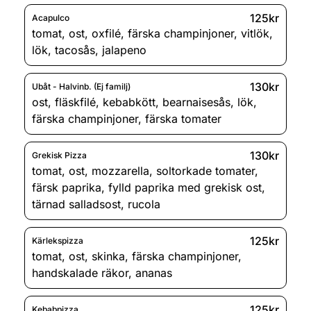
125kr
Acapulco
tomat
,
ost
,
oxfilé
,
färska champinjoner
,
vitlök
,
lök
,
tacosås
,
jalapeno
130kr
Ubåt - Halvinb. (Ej familj)
ost
,
fläskfilé
,
kebabkött
,
bearnaisesås
,
lök
,
färska champinjoner
,
färska tomater
130kr
Grekisk Pizza
tomat
,
ost
,
mozzarella
,
soltorkade tomater
,
färsk paprika
,
fylld paprika med grekisk ost
,
tärnad salladsost
,
rucola
125kr
Kärlekspizza
tomat
,
ost
,
skinka
,
färska champinjoner
,
handskalade räkor
,
ananas
125kr
Kebabpizza