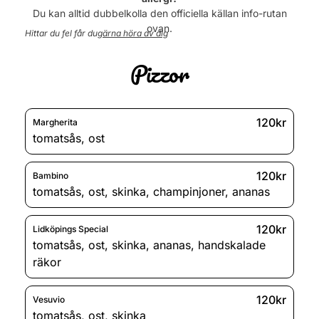
Onsdag
11:00 - 22:00
Du kan alltid dubbelkolla den officiella källan info-rutan
ovan.
Hittar du fel får du
gärna höra av dig
Torsdag
11:00 - 22:00
Pizzor
Fredag
11:00 - 22:00
Lördag
11:00 - 22:00
Söndag
12:00 - 22:00
120kr
Margherita
tomatsås
,
ost
120kr
Bambino
tomatsås
,
ost
,
skinka
,
champinjoner
,
ananas
120kr
Lidköpings Special
tomatsås
,
ost
,
skinka
,
ananas
,
handskalade
räkor
120kr
Vesuvio
tomatsås
,
ost
,
skinka