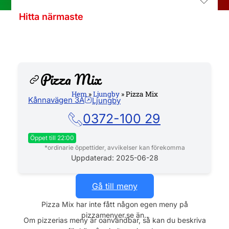
Hitta närmaste
Pizza Mix
Hem
»
Ljungby
»
Pizza Mix
Kånnavägen 3A
Ljungby
Hemsida
0372-100 29
Öppet till 22:00
*ordinarie öppettider, avvikelser kan förekomma
Måndag
11:00 - 22:00
Uppdaterad: 2025-06-28
Tisdag
11:00 - 22:00
Gå till meny
Onsdag
11:00 - 22:00
Pizza Mix har inte fått någon egen meny på
pizzamenyer.se än..
Torsdag
11:00 - 22:00
Om pizzerias meny är oanvändbar, så kan du beskriva