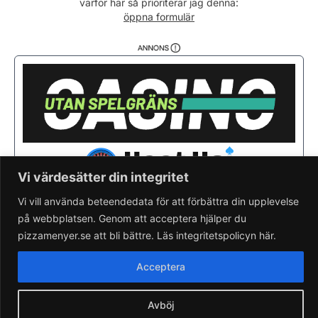
varför här så prioriterar jag denna:
Fredag
11:00 - 22:00
öppna formulär
Lördag
11:00 - 22:00
Söndag
11:00 - 22:00
Vi värdesätter din integritet
Vi vill använda beteendedata för att förbättra din upplevelse
på webbplatsen. Genom att acceptera hjälper du
Saknar du din pizzeria?
Lägg till pizzeria.
pizzamenyer.se att bli bättre. Läs integritetspolicyn här.
Skapa gratis pizzeria-hemsida
Läs om pizzamenyer.se
Acceptera
Artiklar & nyheter
Rensa cookieval
Avböj