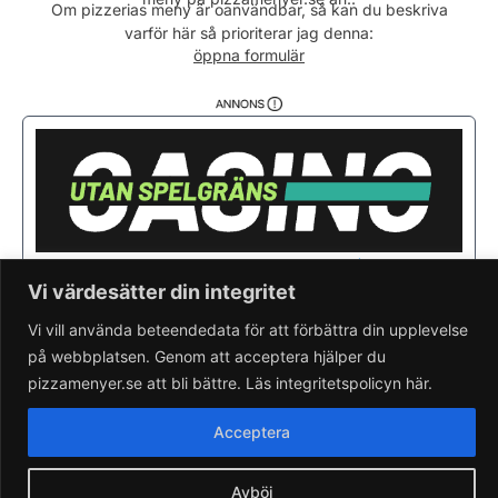
Torsdag
08:00 - 15:00
Om pizzerias meny är oanvändbar, så kan du beskriva
varför här så prioriterar jag denna:
Fredag
08:00 - 15:00
öppna formulär
Lördag
Stängt
Söndag
Stängt
Vi värdesätter din integritet
Vi vill använda beteendedata för att förbättra din upplevelse
på webbplatsen. Genom att acceptera hjälper du
pizzamenyer.se att bli bättre. Läs integritetspolicyn här.
Saknar du din pizzeria?
Lägg till pizzeria.
Skapa gratis pizzeria-hemsida
Acceptera
Läs om pizzamenyer.se
Artiklar & nyheter
Rensa cookieval
Avböj