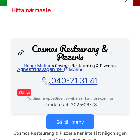
Hitta närmaste
Cosmos Restaurang &
Pizzeria
Hem
»
Malmö
»
Cosmos Restaurang & Pizzeria
Agnesfridsvägen 194
Malmö
Hemsida
040-21 31 41
Stängt
*ordinarie öppettider, avvikelser kan förekomma
Måndag
08:00 - 15:00
Uppdaterad: 2025-06-28
Tisdag
08:00 - 15:00
Gå till meny
Onsdag
08:00 - 15:00
Cosmos Restaurang & Pizzeria har inte fått någon egen
meny på pizzamenyer.se än..