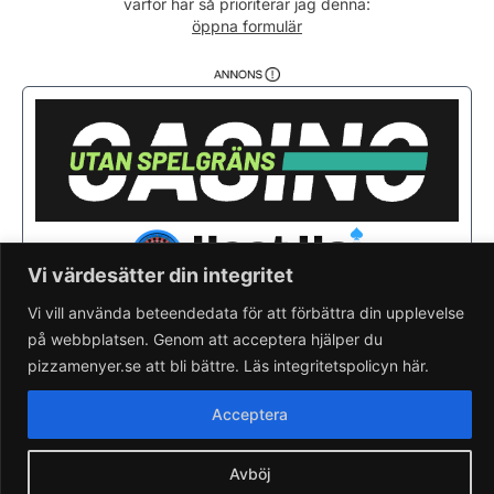
varför här så prioriterar jag denna:
Fredag
11:00 - 22:00
öppna formulär
Lördag
11:00 - 22:00
Söndag
12:00 - 21:00
Vi värdesätter din integritet
Vi vill använda beteendedata för att förbättra din upplevelse
på webbplatsen. Genom att acceptera hjälper du
Saknar du din pizzeria?
Lägg till pizzeria.
pizzamenyer.se att bli bättre. Läs integritetspolicyn här.
Skapa gratis pizzeria-hemsida
Läs om pizzamenyer.se
Acceptera
Artiklar & nyheter
Rensa cookieval
Avböj