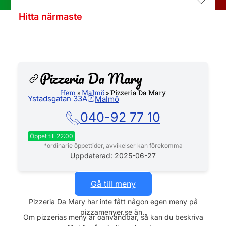
Hitta närmaste
Pizzeria Da Mary
Hem
»
Malmö
»
Pizzeria Da Mary
Ystadsgatan 33A
Malmö
Hemsida
040-92 77 10
Öppet till 22:00
*ordinarie öppettider, avvikelser kan förekomma
Måndag
11:00 - 21:00
Uppdaterad: 2025-06-27
Tisdag
11:00 - 21:00
Gå till meny
Onsdag
11:00 - 21:00
Pizzeria Da Mary har inte fått någon egen meny på
pizzamenyer.se än..
Torsdag
11:00 - 21:00
Om pizzerias meny är oanvändbar, så kan du beskriva