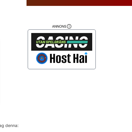
da
.
jag denna: