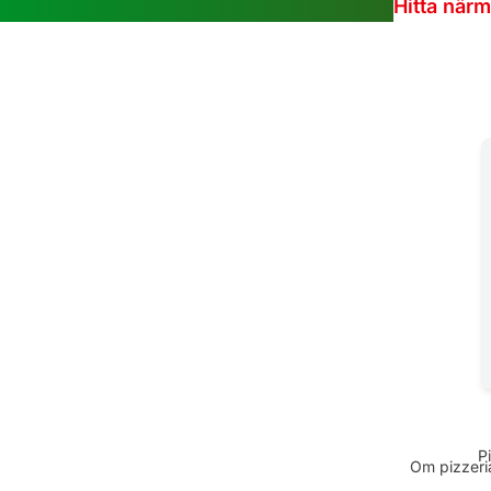
Hitta när
P
Om pizzeria