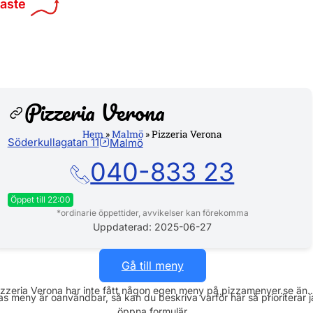
maste
Pizzeria Verona
Hem
»
Malmö
»
Pizzeria Verona
Söderkullagatan 11
Malmö
Hemsi
040-833 23
Öppet till 22:00
*ordinarie öppettider, avvikelser kan förekomma
Måndag
11:00 - 22:00
Uppdaterad: 2025-06-27
Tisdag
11:00 - 22:00
Gå till meny
Onsdag
11:00 - 22:00
izzeria Verona har inte fått någon egen meny på pizzamenyer.se än.
s meny är oanvändbar, så kan du beskriva varför här så prioriterar 
Torsdag
11:00 - 22:00
öppna formulär