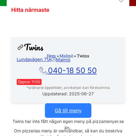
Hitta närmaste
Twins
Hem
»
Malmö
»
Twins
Lundavägen 71A
Malmö
Hemsida
040-18 50 50
Öppnar 11:00
*ordinarie öppettider, avvikelser kan förekomma
Måndag
11:00 - 22:00
Uppdaterad: 2025-06-27
Tisdag
11:00 - 22:00
Onsdag
11:00 - 22:00
Gå till meny
Torsdag
11:00 - 22:00
Twins har inte fått någon egen meny på pizzamenyer.se
Fredag
11:00 - 22:00
än..
Lördag
12:00 - 22:00
Om pizzerias meny är oanvändbar, så kan du beskriva