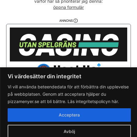
varför här så prioriterar jag denna:
Söndag
12:00 - 22:00
öppna formulär
Vi värdesätter din integritet
Vi vill använda beteendedata för att förbättra din upplevelse
på webbplatsen. Genom att acceptera hjälper du
Saknar du din pizzeria?
Lägg till pizzeria.
pizzamenyer.se att bli bättre. Läs integritetspolicyn här.
Skapa gratis pizzeria-hemsida
Läs om pizzamenyer.se
Acceptera
Artiklar & nyheter
Rensa cookieval
Avböj