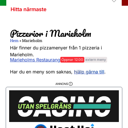
Hitta närmaste
Pizzerior i Marieholm
Hem
»
Marieholm
Här finner du pizzamenyer från 1 pizzeria i
Marieholm.
Marieholms Restaurang
Öppnar 12:00
extern meny
Måndag
15:00 - 21:00
Tisdag
15:00 - 21:00
Har du en meny som saknas,
hjälp gärna till
.
Onsdag
15:00 - 21:00
Torsdag
15:00 - 21:00
Fredag
14:00 - 21:30
Lördag
12:00 - 21:30
Söndag
12:00 - 21:00