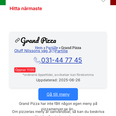
Hitta närmaste
Grand Pizza
Hem
»
Partille
»
Grand Pizza
Oluff Nilssons väg 3
Partille
Hemsida
031-44 77 45
Öppnar 11:00
*ordinarie öppettider, avvikelser kan förekomma
Måndag
11:00 - 22:00
Uppdaterad: 2025-06-26
Tisdag
11:00 - 22:00
Gå till meny
Onsdag
11:00 - 22:00
Grand Pizza har inte fått någon egen meny på
pizzamenyer.se än..
Torsdag
11:00 - 22:00
Om pizzerias meny är oanvändbar, så kan du beskriva