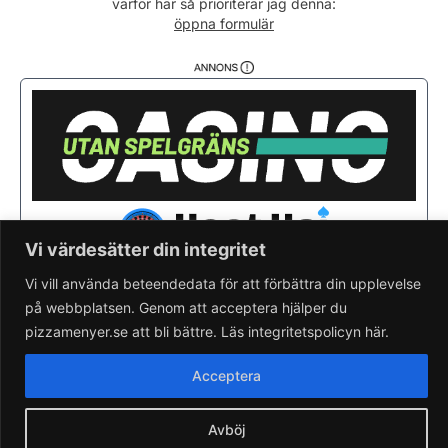
varför här så prioriterar jag denna:
Fredag
11:00 - 22:00
öppna formulär
Lördag
11:00 - 22:00
Söndag
11:00 - 22:00
Vi värdesätter din integritet
Vi vill använda beteendedata för att förbättra din upplevelse
på webbplatsen. Genom att acceptera hjälper du
Saknar du din pizzeria?
Lägg till pizzeria.
pizzamenyer.se att bli bättre. Läs integritetspolicyn här.
Skapa gratis pizzeria-hemsida
Läs om pizzamenyer.se
Acceptera
Artiklar & nyheter
Rensa cookieval
Avböj