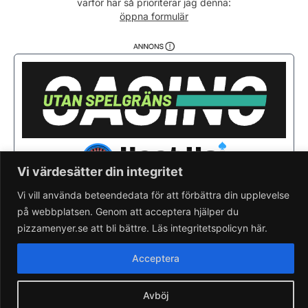
varför här så prioriterar jag denna:
Fredag
11:00 - 22:00
öppna formulär
Lördag
12:00 - 22:00
Söndag
12:00 - 21:00
Vi värdesätter din integritet
Vi vill använda beteendedata för att förbättra din upplevelse
på webbplatsen. Genom att acceptera hjälper du
Saknar du din pizzeria?
Lägg till pizzeria.
pizzamenyer.se att bli bättre. Läs integritetspolicyn här.
Skapa gratis pizzeria-hemsida
Läs om pizzamenyer.se
Acceptera
Artiklar & nyheter
Rensa cookieval
Avböj