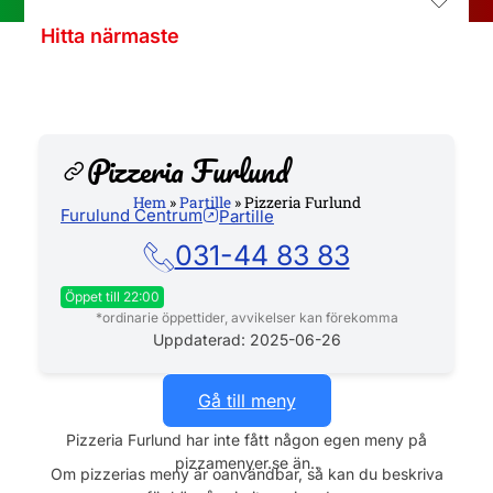
Hitta närmaste
Pizzeria Furlund
Hem
»
Partille
»
Pizzeria Furlund
Furulund Centrum
Partille
Hemsida
031-44 83 83
Öppet till 22:00
*ordinarie öppettider, avvikelser kan förekomma
Måndag
11:00 - 21:00
Uppdaterad: 2025-06-26
Tisdag
11:00 - 21:00
Gå till meny
Onsdag
11:00 - 21:00
Pizzeria Furlund har inte fått någon egen meny på
pizzamenyer.se än..
Torsdag
11:00 - 21:00
Om pizzerias meny är oanvändbar, så kan du beskriva