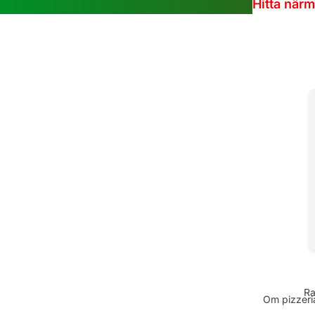
Hitta när
Ra
Om pizzeria