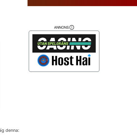
da
.
jag denna: