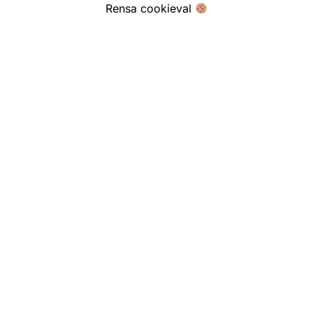
Fredag
11:00
Rensa cookieval
Söndag
12:00
Lördag
12:00 
Söndag
12:00