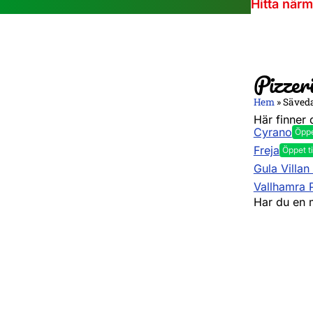
Hitta när
Pizzer
Hem
»
Säved
Här finner 
Cyrano
Öppe
Freja
Öppet ti
Gula Villan
Vallhamra P
Har du en