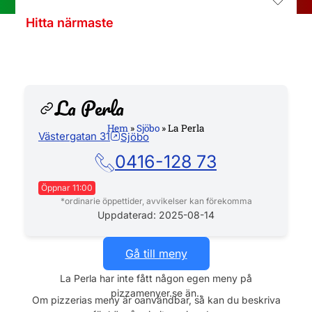
Hitta närmaste
La Perla
Hem
»
Sjöbo
»
La Perla
Västergatan 31
Sjöbo
Hemsida
0416-128 73
Öppnar 11:00
*ordinarie öppettider, avvikelser kan förekomma
Måndag
11:00 - 21:00
Uppdaterad: 2025-08-14
Tisdag
11:00 - 21:00
Gå till meny
Onsdag
11:00 - 21:00
La Perla har inte fått någon egen meny på
pizzamenyer.se än..
Torsdag
11:00 - 21:00
Om pizzerias meny är oanvändbar, så kan du beskriva