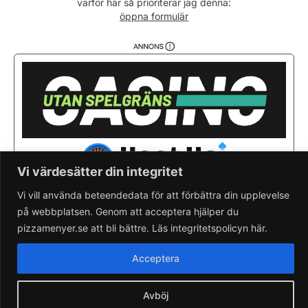
varför här så prioriterar jag denna:
Fredag
11:00 - 22:00
öppna formulär
Lördag
11:00 - 22:00
Söndag
11:00 - 21:00
Vi värdesätter din integritet
Vi vill använda beteendedata för att förbättra din upplevelse
på webbplatsen. Genom att acceptera hjälper du
Saknar du din pizzeria?
Lägg till pizzeria.
pizzamenyer.se att bli bättre. Läs integritetspolicyn här.
Skapa gratis pizzeria-hemsida
Läs om pizzamenyer.se
Acceptera
Artiklar & nyheter
Rensa cookieval
Avböj