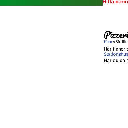
Hitta när
Pizzer
Hem
»
Skilli
Här finner 
Stationshus
Har du en