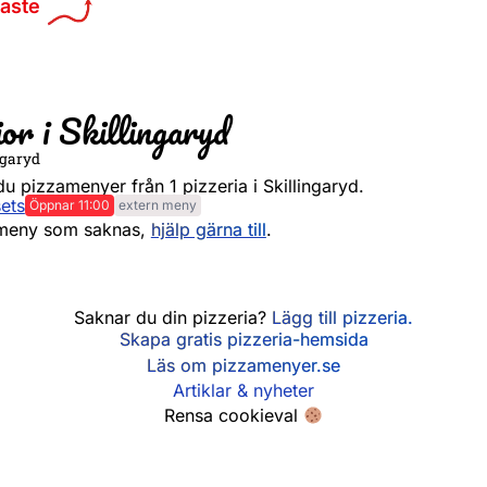
maste
ior i Skillingaryd
ngaryd
du pizzamenyer från 1 pizzeria i Skillingaryd.
ets
Öppnar 11:00
extern meny
Måndag
11:00
 meny som saknas,
hjälp gärna till
.
Tisdag
11:00
Onsdag
11:00
Torsdag
11:00
Saknar du din pizzeria?
Lägg till pizzeria.
Fredag
11:00 
Skapa gratis pizzeria-hemsida
Lördag
12:00 
Läs om pizzamenyer.se
Söndag
12:00
Artiklar & nyheter
Rensa cookieval