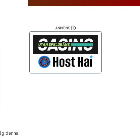
da
.
jag denna: