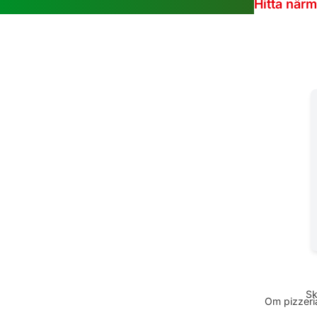
Hitta när
Sk
Om pizzeria