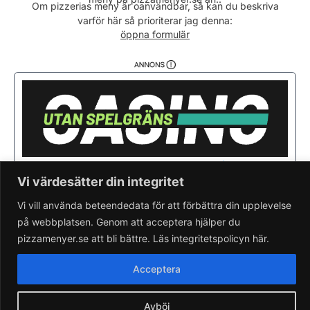
Lördag
11:00 - 21:00
Om pizzerias meny är oanvändbar, så kan du beskriva
varför här så prioriterar jag denna:
Söndag
11:00 - 20:00
öppna formulär
Vi värdesätter din integritet
Vi vill använda beteendedata för att förbättra din upplevelse
på webbplatsen. Genom att acceptera hjälper du
pizzamenyer.se att bli bättre. Läs integritetspolicyn här.
Saknar du din pizzeria?
Lägg till pizzeria.
Skapa gratis pizzeria-hemsida
Acceptera
Läs om pizzamenyer.se
Artiklar & nyheter
Rensa cookieval
Avböj