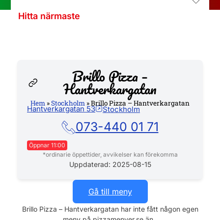
Hitta närmaste
Brillo Pizza –
Hantverkargatan
Hem
»
Stockholm
»
Brillo Pizza – Hantverkargatan
Hantverkargatan 53
Stockholm
Hemsida
073-440 01 71
Öppnar 11:00
*ordinarie öppettider, avvikelser kan förekomma
Måndag
16:00 - 20:00
Uppdaterad: 2025-08-15
Tisdag
16:00 - 20:00
Onsdag
16:00 - 20:00
Gå till meny
Torsdag
16:00 - 20:00
Brillo Pizza – Hantverkargatan har inte fått någon egen
Fredag
11:00 - 21:00
meny på pizzamenyer.se än..