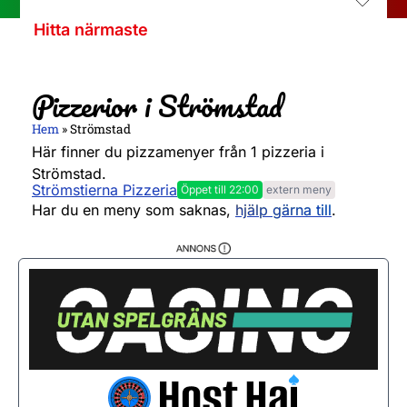
Hitta närmaste
Pizzerior i Strömstad
Hem
»
Strömstad
Här finner du pizzamenyer från 1 pizzeria i
Strömstad.
Strömstierna Pizzeria
Öppet till 22:00
extern meny
Måndag
11:00 - 22:00
Har du en meny som saknas,
hjälp gärna till
.
Tisdag
11:00 - 22:00
Onsdag
11:00 - 22:00
Torsdag
11:00 - 22:00
Fredag
11:00 - 23:00
Lördag
11:00 - 23:00